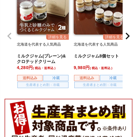
北海道を代表する人気商品
北海道を代表する人気商品
北海
ミルクジャム(プレーン)&
ミルクジャム8個セット
ミル
クロテッドクリーム
コー
4,280
9,980
7,08
税込・送料込
税込・送料込
送料込み
冷蔵
送料込み
冷蔵
送
生産者まとめ割：冷蔵
生産者まとめ割：冷蔵