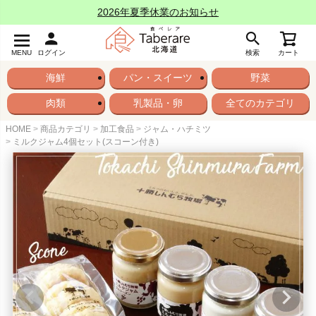
2026年夏季休業のお知らせ
MENU
ログイン
検索
カート
海鮮
パン・スイーツ
野菜
肉類
乳製品・卵
全てのカテゴリ
HOME
商品カテゴリ
加工食品
ジャム・ハチミツ
ミルクジャム4個セット(スコーン付き)