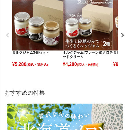
ミルクジャム3個セット
ミルクジャム(プレーン)&クロテ
ミルクジャ
ッドクリーム
¥
5,280
¥
4,280
¥
9,980
(税込)
(税込)
(
おすすめの特集