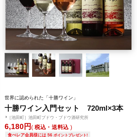
世界に認められた「十勝ワイン」
十勝ワイン入門セット 720ml×3本
［池田町］池田町ブドウ・ブドウ酒研究所
6,180
税込・送料込
食べレア会員様には
56
ポイントプレゼント!