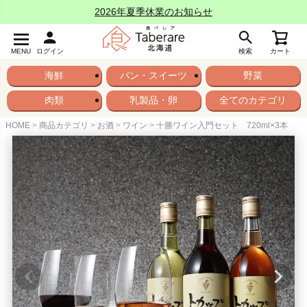
2026年夏季休業のお知らせ
MENU
ログイン
検索
カート
海鮮
パン・スイーツ
野菜
肉類
乳製品・卵
全てのカテゴリ
HOME
商品カテゴリ
お酒
ワイン
十勝ワイン入門セット 720ml×3本