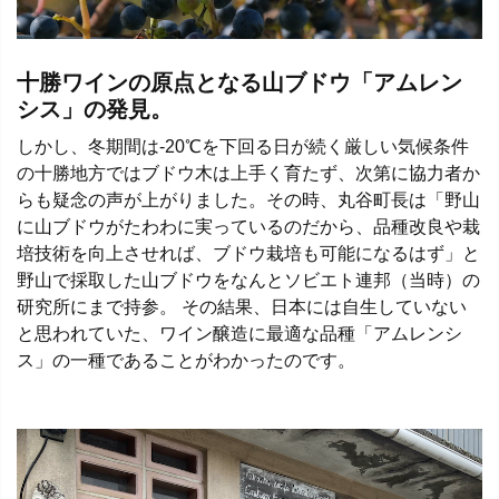
十勝ワインの原点となる山ブドウ「アムレン
シス」の発見。
しかし、冬期間は-20℃を下回る日が続く厳しい気候条件
の十勝地方ではブドウ木は上手く育たず、次第に協力者か
らも疑念の声が上がりました。その時、丸谷町長は「野山
に山ブドウがたわわに実っているのだから、品種改良や栽
培技術を向上させれば、ブドウ栽培も可能になるはず」と
野山で採取した山ブドウをなんとソビエト連邦（当時）の
研究所にまで持参。 その結果、日本には自生していない
と思われていた、ワイン醸造に最適な品種「アムレンシ
ス」の一種であることがわかったのです。