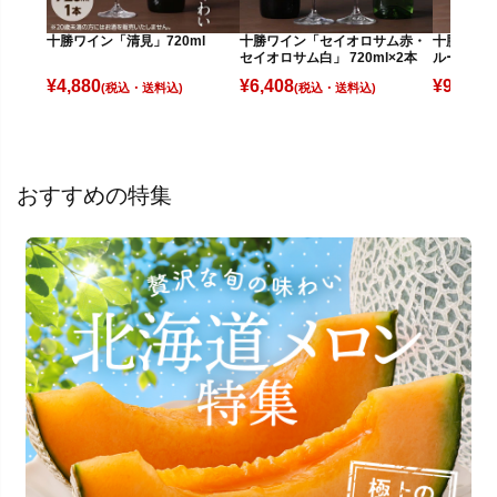
十勝ワイン「清見」720ml
十勝ワイン「セイオロサム赤・
十勝ワイ
セイオロサム白」 720ml×2本
ルーム白」 
¥
4,880
¥
6,408
¥
9,780
(税込)
(税込)
(
おすすめの特集