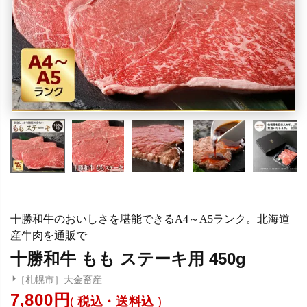
十勝和牛のおいしさを堪能できるA4～A5ランク。北海道
産牛肉を通販で
十勝和牛 もも ステーキ用 450g
［札幌市］大金畜産
7,800
税込・送料込