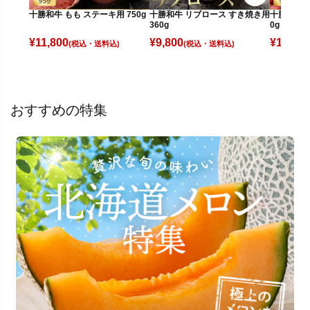
十勝和牛 もも ステーキ用 750g
十勝和牛 リブロース すき焼き用
十勝和牛 
360g
0g
¥
11,800
¥
9,800
¥
13,500
(税込)
(税込)
おすすめの特集