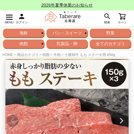
2026年夏季休業のお知らせ
MENU
ログイン
検索
カート
海鮮
パン・スイーツ
野菜
肉類
乳製品・卵
全てのカテゴリ
HOME
商品カテゴリ
肉類
牛肉
十勝和牛 もも ステーキ用 450g