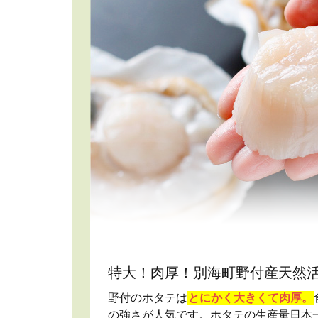
特大！肉厚！別海町野付産天然
野付のホタテは
とにかく大きくて肉厚。
の強さが人気です。ホタテの生産量日本