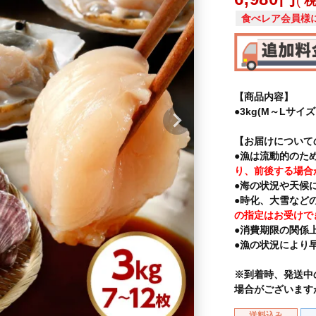
食べレア会員様
【商品内容】
●3kg(M～Lサイ
【お届けについて
●漁は流動的のた
り、前後する場合
●海の状況や天候
●時化、大雪など
の指定はお受けで
●消費期限の関係
●漁の状況により
※到着時、発送中
場合がございます
送料込み