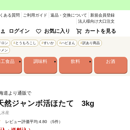
くある質問
ご利用ガイド
返品・交換について
新規会員登録
法人様向け大口注文
ログイン
お気に入り
カートを見る
メロン
とうもろこし
すいか
ハピまん
訳あり商品
ーメン
加工食品
調味料
飲料
お酒
海道より通販で
天然ジャンボ活ほたて 3kg
丸水産
レビュー評価平均:4.80
（5件）