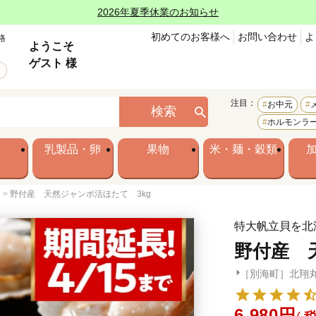
2026年夏季休業のお知らせ
初めてのお客様へ
お問い合わせ
よ
格
ようこそ
ゲスト 様
注目：
お中元
検索
ホルモンラ
乳製品・卵
果物
米・麺・穀類
）
野付産 天然ジャンボ活ほたて 3kg
特大帆立貝を北
野付産 
［別海町］北翔
6,980