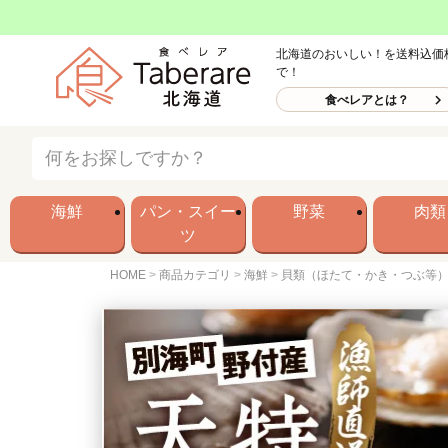
北海道のおいしい！を送料込価
で！
食べレアとは？
海鮮
パン・スイー
野菜
肉類
ツ
HOME
商品カテゴリ
海鮮
貝類（ほたて・かき・つぶ等