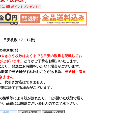
税込・送料込
には
65
ポイントプレゼント!
ズ 目安枚数：7～12枚)
の注意事項】
め
大きさや枚数はあくまでも目安の数量を記載してお
がございます。
どうかご了承をお願いいたします。
により、発送にお時間をいただく場合がございます。
の影響で発送日がずれ込むことがある為、
発送日・着日
きません。
上、代引き対応はできません。
早期に終了する場合がございます。
の衝撃等により殻が割れたり、口が開いた状態で届く
が、品質には問題ございませんのでご了承下さい。
冷蔵
代引き不可
NP後払い不可