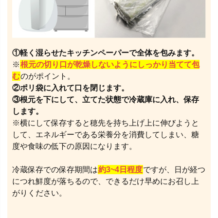
①軽く湿らせたキッチンペーパーで全体を包みます。
※
根元の切り口が乾燥しないようにしっかり当てて包
む
のがポイント。
②ポリ袋に入れて口を閉じます。
③根元を下にして、立てた状態で冷蔵庫に入れ、保存
します。
※横にして保存すると穂先を持ち上げ上に伸びようと
して、エネルギーである栄養分を消費してしまい、糖
度や食味の低下の原因になります。
冷蔵保存での保存期間は
約3~4日程度
ですが、日が経つ
につれ鮮度が落ちるので、できるだけ早めにお召し上
がりください。