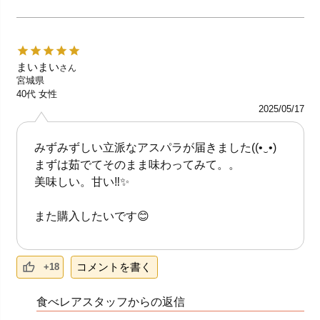
まいまい
さん
宮城県
40代
女性
2025/05/17
みずみずしい立派なアスパラが届きました((⁠•⁠‿⁠•⁠)
まずは茹でてそのまま味わってみて。。
美味しい。甘い‼️✨
また購入したいです😊
コメントを書く
+18
食べレアスタッフからの返信