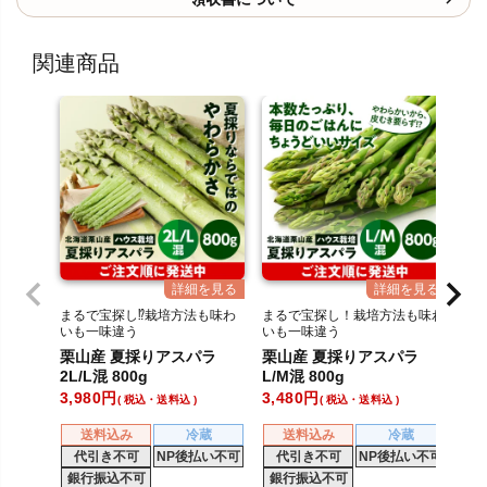
関連商品
まるで宝探し⁉栽培方法も味わ
まるで宝探し！栽培方法も味わ
いも一味違う
いも一味違う
北海道の夏アスパラ
北海道の夏アスパラ
栗山産 夏採りアスパラ
栗山産 夏採りアスパラ
2L/L混 800g
L/M混 800g
3,980
3,480
税込・送料込
税込・送料込
送料込み
冷蔵
送料込み
冷蔵
代引き不可
NP後払い不可
代引き不可
NP後払い不可
銀行振込不可
銀行振込不可