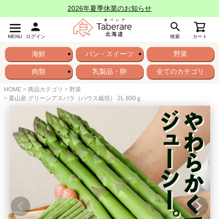
2026年夏季休業のお知らせ
MENU
ログイン
検索
カート
海鮮
パン・スイーツ
野菜
肉類
乳製品・卵
全てのカテゴリ
HOME
商品カテゴリ
野菜
栗山産 グリーンアスパラ（ハウス栽培） 2L 800ｇ