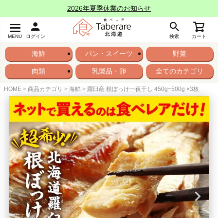
2026年夏季休業のお知らせ
MENU
ログイン
検索
カート
海鮮
パン・スイーツ
野菜
肉類
乳製品・卵
全てのカテゴリ
HOME
商品カテゴリ
海鮮
羅臼産 根ぼっけ一夜干し 450g~500g ×3枚