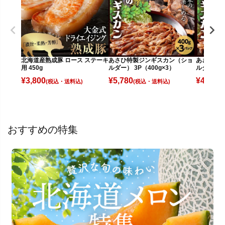
北海道産熟成豚 ロース ステーキ
あさひ特製ジンギスカン（ショ
あさひ特
用 450g
ルダー） 3P（400g×3）
ルダー） 2
¥
3,800
¥
5,780
¥
4,380
(税込)
(税込)
(
おすすめの特集