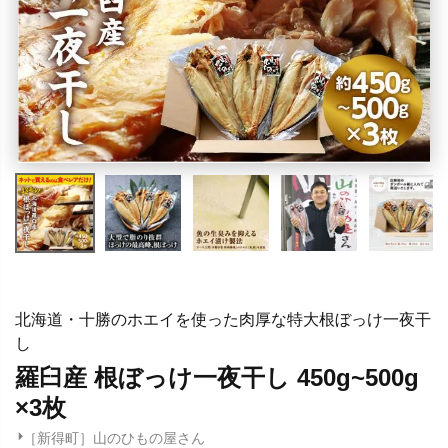
北海道・十勝のホエイを使った肉厚な特大根ぼっけ一夜干
し
羅臼産 根ぼっけ一夜干し 450g~500g
×3枚
［新得町］山のひもの屋さん