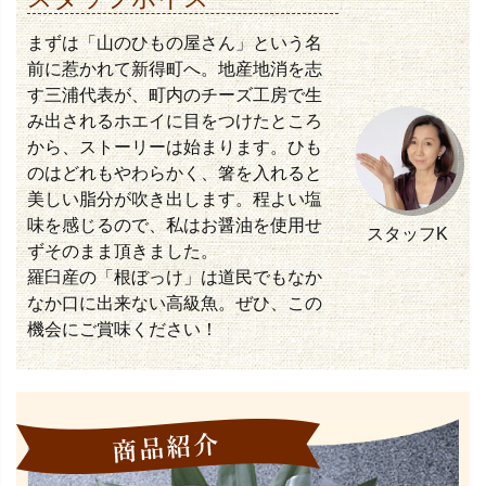
まずは「山のひもの屋さん」という名
前に惹かれて新得町へ。地産地消を志
す三浦代表が、町内のチーズ工房で生
み出されるホエイに目をつけたところ
から、ストーリーは始まります。ひも
のはどれもやわらかく、箸を入れると
美しい脂分が吹き出します。程よい塩
味を感じるので、私はお醤油を使用せ
スタッフK
ずそのまま頂きました。
羅臼産の「根ぼっけ」は道民でもなか
なか口に出来ない高級魚。ぜひ、この
機会にご賞味ください！