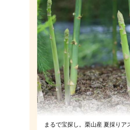
まるで宝探し。栗山産 夏採りア