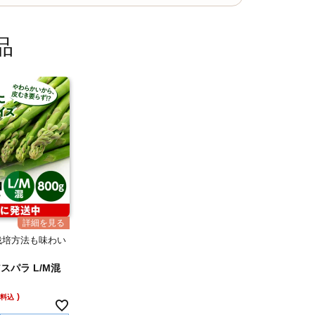
品
栽培方法も味わい
パラ
スパラ L/M混
送料込