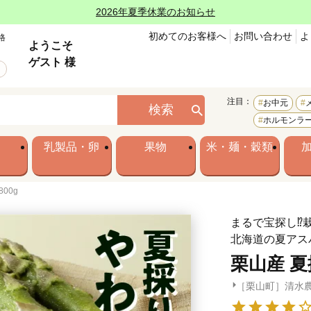
2026年夏季休業のお知らせ
初めてのお客様へ
お問い合わせ
よ
格
ようこそ
ゲスト 様
注目：
お中元
検索
ホルモンラ
乳製品・卵
果物
米・麺・穀類
00g
まるで宝探し⁉
北海道の夏アス
栗山産 夏採
［栗山町］清水