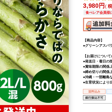
3,980
食べレア会員様
【商品内容】
●グリーンアスパラ(
【お届けについて
●発送日・着日の
●賞味期限の関係
●締め切りの関係
●沖縄・一部離島
●生育状況により
送料込み
銀行振込不可