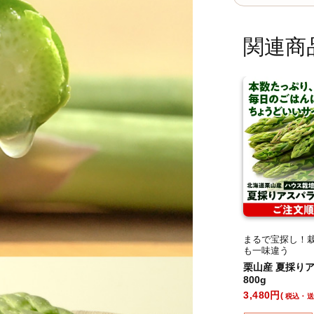
関連商
まるで宝探し！
も一味違う
北海道の夏アス
栗山産 夏採りア
800g
3,480
税込・