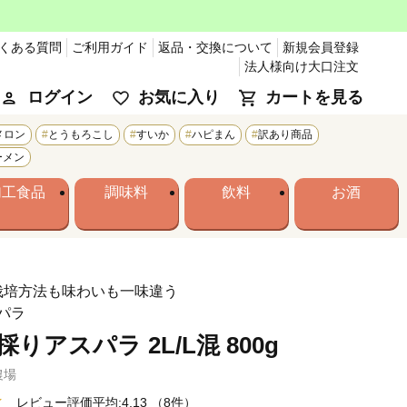
くある質問
ご利用ガイド
返品・交換について
新規会員登録
法人様向け大口注文
ログイン
お気に入り
カートを見る
メロン
とうもろこし
すいか
ハピまん
訳あり商品
ーメン
加工食品
調味料
飲料
お酒
栽培方法も味わいも一味違う
パラ
りアスパラ 2L/L混 800g
農場
レビュー評価平均:4.13
（8件）