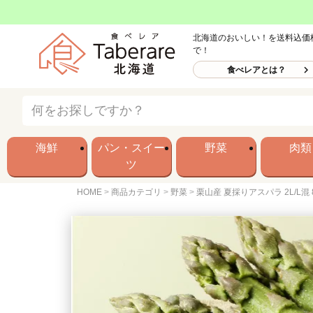
北海道のおいしい！を送料込価
で！
食べレアとは？
海鮮
パン・スイー
野菜
肉類
ツ
HOME
商品カテゴリ
野菜
栗山産 夏採りアスパラ 2L/L混 8