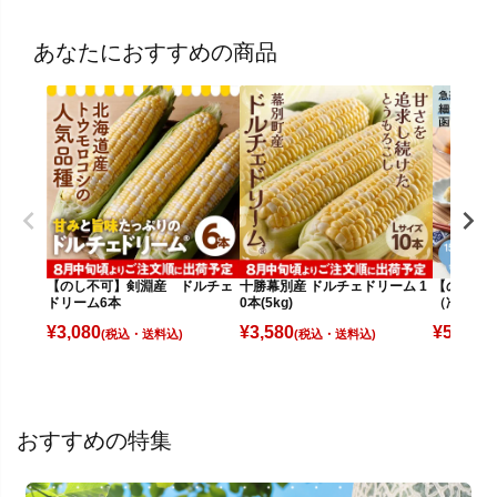
あなたにおすすめの商品
【のし不可】剣淵産 ドルチェ
十勝幕別産 ドルチェドリーム 1
【のし不可
ドリーム6本
0本(5kg)
（冷凍）15
¥
3,080
¥
3,580
¥
5,280
(税込)
(税込)
(
おすすめの特集