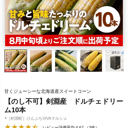
甘くジューシーな北海道産スイートコーン
【のし不可】剣淵産 ドルチェドリー
ム10本
［剣淵町］けんぶちVIVAマルシェ
レビュー評価平均:4.67
（3件）