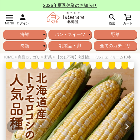
2026年夏季休業のお知らせ
MENU
ログイン
検索
カート
海鮮
パン・スイーツ
野菜
肉類
乳製品・卵
全てのカテゴリ
HOME
商品カテゴリ
野菜
【のし不可】剣淵産 ドルチェドリーム10本