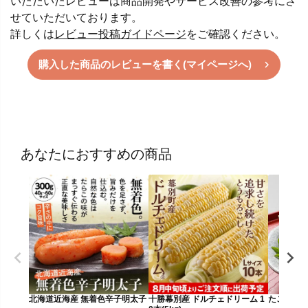
いただいたレビューは商品開発やサービス改善の参考にさ
せていただいております。
詳しくは
レビュー投稿ガイドページ
をご確認ください。
購入した商品のレビューを書く(マイページへ)
あなたにおすすめの商品
十勝幕別産 ドルチェドリーム 1
たこの本わ
北海道近海産 無着色辛子明太子