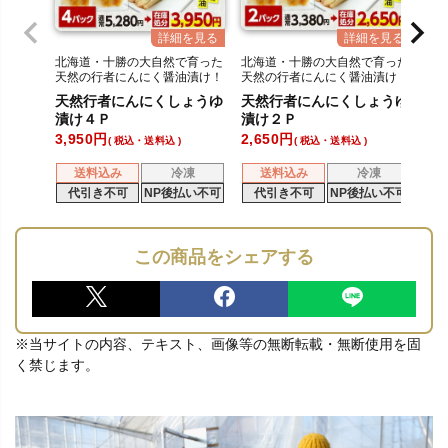
北海道・十勝の大自然で育った
北海道・十勝の大自然で育った
天然の行者にんにく醤油漬け！
天然の行者にんにく醤油漬け！
天然行者にんにくしょうゆ
天然行者にんにくしょうゆ
漬け４Ｐ
漬け２Ｐ
3,950
2,650
税込・送料込
税込・送料込
送料込み
冷凍
送料込み
冷凍
代引き不可
NP後払い不可
代引き不可
NP後払い不可
この商品をシェアする
※当サイトの内容、テキスト、画像等の無断転載・無断使用を固
く禁じます。