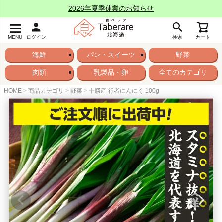
2026年夏季休業のお知らせ
MENU
ログイン
検索
カート
海鮮
パン・スイーツ
野菜
肉類
乳製品・卵
全てのカテゴリ
HOME
商品カテゴリ
野菜
十勝産 行者にんにく 100g