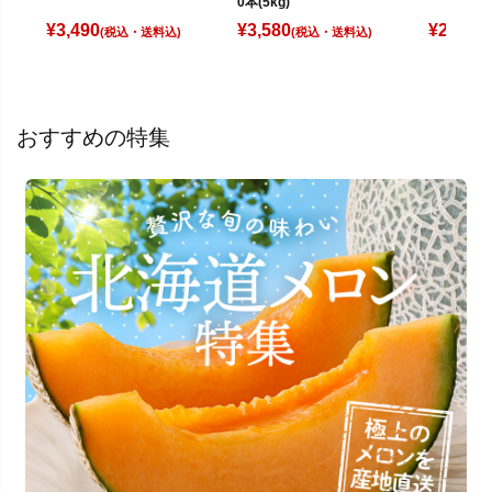
0本(5kg)
¥
3,580
¥
2,600
¥
3,490
(税込)
(
(税込)
おすすめの特集