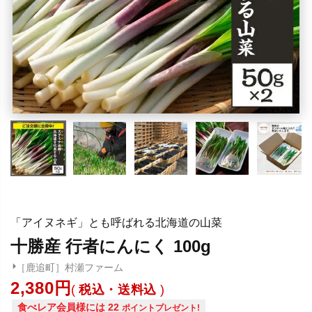
「アイヌネギ」とも呼ばれる北海道の山菜
十勝産 行者にんにく 100g
［鹿追町］村瀬ファーム
2,380
税込・送料込
食べレア会員様には
22
ポイントプレゼント!