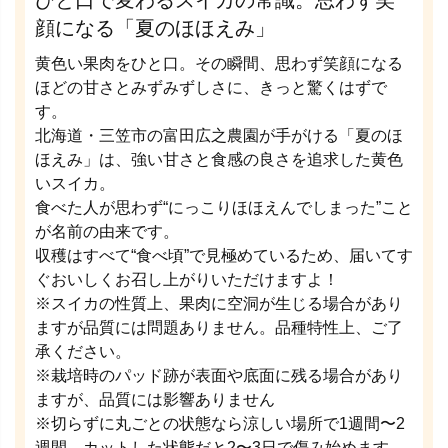
顔になる「夏のほほえみ」
黄色い果肉をひと口。その瞬間、思わず笑顔になる
ほどの甘さとみずみずしさに、きっと驚くはずで
す。
北海道・三笠市の富田広之農園が手がける「夏のほ
ほえみ」は、強い甘さと食感の良さを追求した黄色
いスイカ。
食べた人が思わず“にっこりほほえんでしまった”こと
が名前の由来です。
収穫はすべて“食べ頃”で見極めているため、届いてす
ぐおいしくお召し上がりいただけますよ！
※スイカの性質上、果肉に空洞が生じる場合があり
ますが品質には問題ありません。品種特性上、ご了
承ください。
※栽培時のパッド跡が表面や底面に残る場合があり
ますが、品質には影響ありません
※切らずに丸ごとの状態なら涼しい場所で1週間〜2
週間、カットした状態だと2〜3日で傷み始めます。