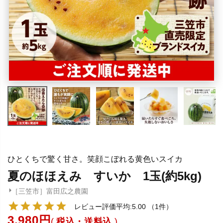
ひとくちで驚く甘さ。笑顔こぼれる黄色いスイカ
夏のほほえみ すいか 1玉(約5kg)
［三笠市］富田広之農園
レビュー評価平均:5.00
（1件）
3,980
税込・送料込