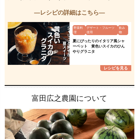
—レシピの詳細はこちら—
野菜料
デザート・フルーツ
飲み
理
使用
物
夏にぴったりのイタリア風シャ
ーベット 黄色いスイカのひん
やりグラニタ
富田広之農園について