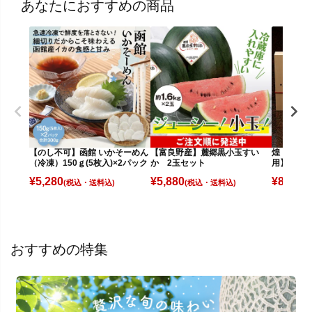
あなたにおすすめの商品
【のし不可】函館 いかそーめん
【富良野産】麓郷黒小玉すい
煌（きら
（冷凍）150ｇ(5枚入)×2パック
か 2玉セット
用】
¥
5,280
¥
5,880
¥
8,280
(税込)
(税込)
(
おすすめの特集