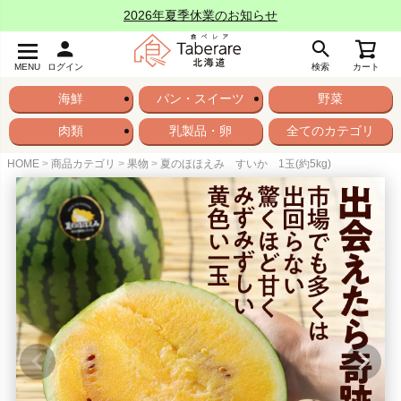
2026年夏季休業のお知らせ
MENU
ログイン
検索
カート
海鮮
パン・スイーツ
野菜
肉類
乳製品・卵
全てのカテゴリ
HOME
商品カテゴリ
果物
夏のほほえみ すいか 1玉(約5kg)