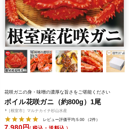
花咲ガニの身・味噌の濃厚な旨さをご堪能ください
ボイル花咲ガニ（約800g）1尾
［根室市］マルナカイチ杉山水産
レビュー評価平均:5.00
（2件）
7,980
税込・送料込