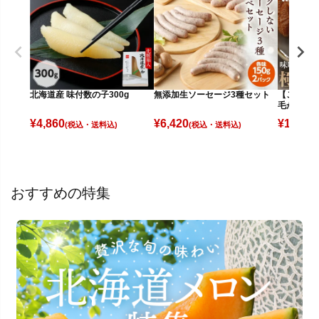
北海道産 味付数の子300g
無添加生ソーセージ3種セット
【ご贈答に
毛がに(約6
¥
4,860
¥
6,420
¥
11,480
(税込)
(税込)
おすすめの特集