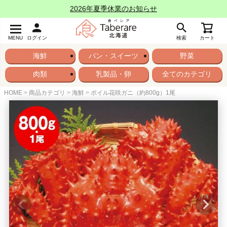
2026年夏季休業のお知らせ
MENU
ログイン
検索
カート
海鮮
パン・スイーツ
野菜
肉類
乳製品・卵
全てのカテゴリ
HOME
商品カテゴリ
海鮮
ボイル花咲ガニ（約800g）1尾