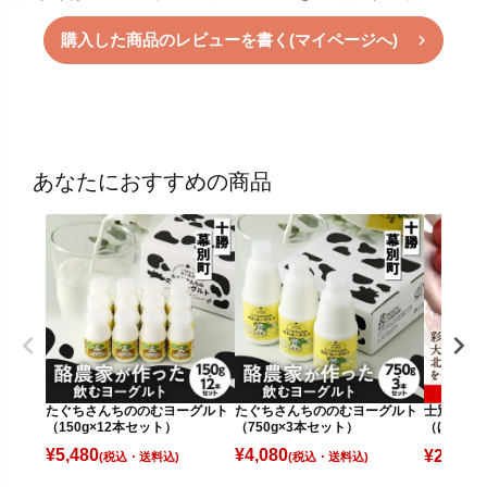
購入した商品のレビューを書く(マイページへ)
あなたにおすすめの商品
たぐちさんちののむヨーグルト
たぐちさんちののむヨーグルト
士別産 
（150g×12本セット）
（750g×3本セット）
（ほれまる
¥
5,480
¥
4,080
¥
2,980
(税込)
(税込)
(