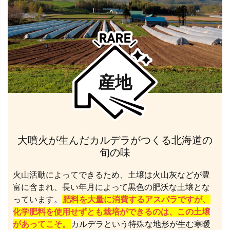
産地
大噴火が生んだカルデラがつくる北海道の
旬の味
火山活動によってできるため、土壌は火山灰などが豊
富に含まれ、長い年月によって黒色の肥沃な土壌とな
っています。
肥料を大量に消費するアスパラですが、
化学肥料を使用せずとも栽培ができるのは、この土壌
があってこそ。
カルデラという特殊な地形が生む寒暖