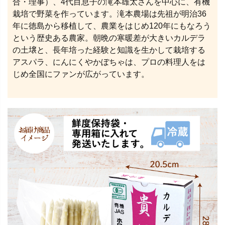
合・理事）、4代目息子の滝本雄太さんを中心に、有機
栽培で野菜を作っています。滝本農場は先祖が明治36
年に徳島から移植して、農業をはじめ120年にもなろう
という歴史ある農家。朝晩の寒暖差が大きいカルデラ
の土壌と、長年培った経験と知識を生かして栽培する
アスパラ、にんにくやかぼちゃは、プロの料理人をは
じめ全国にファンが広がっています。