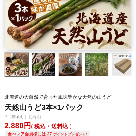
北海道の大自然で育った風味豊かな天然の山うど
天然山うど3本×1パック
［豊頃町］北海山
2,880
税込・送料込
食べレア会員様には
27
ポイントプレゼント!