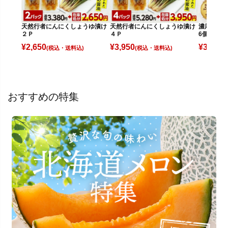
天然行者にんにくしょうゆ漬け
濃厚!あべ
天然行者にんにくしょうゆ漬け
２Ｐ
6個
４Ｐ
¥
2,650
¥
3,980
¥
3,950
(税込)
(
(税込)
おすすめの特集