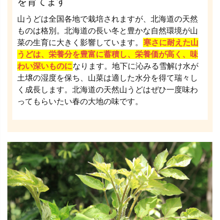
を育てます
山うどは全国各地で栽培されますが、北海道の天然
ものは格別。北海道の長い冬と豊かな自然環境が山
菜の生育に大きく影響しています。
寒さに耐えた山
うどは、栄養分を豊富に蓄積し、栄養価が高く、味
わい深いものに
なります。地下に沁みる雪解け水が
土壌の湿度を保ち、山菜は適した水分を得て瑞々し
く成長します。北海道の天然山うどはぜひ一度味わ
ってもらいたい春の大地の味です。