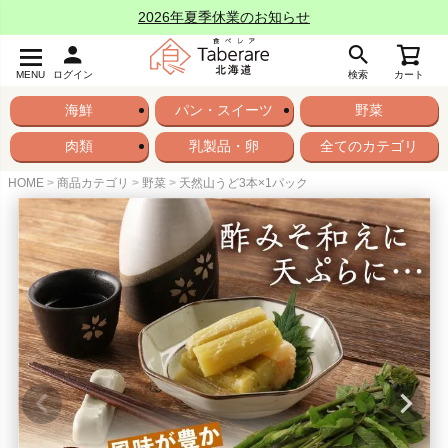
2026年夏季休業のお知らせ
MENU
ログイン
検索
カート
海鮮
パン・スイーツ
野菜
肉類
乳製品・卵
全てのカテゴリ
HOME
商品カテゴリ
野菜
天然山うど3本×1パック