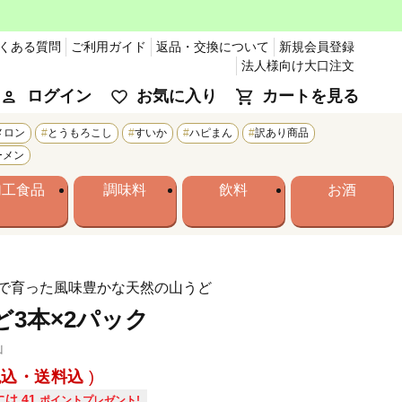
くある質問
ご利用ガイド
返品・交換について
新規会員登録
法人様向け大口注文
ログイン
お気に入り
カートを見る
メロン
とうもろこし
すいか
ハピまん
訳あり商品
ーメン
加工食品
調味料
飲料
お酒
で育った風味豊かな天然の山うど
ど3本×2パック
山
税込・送料込
には
41
ポイントプレゼント!