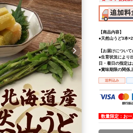
【商品内容】
●天然山うど3本×
【お届けについて
●生育状況により
日・着日の指定は
●賞味期限の関係
送料込み
数量限定：お一