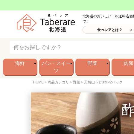
北海道のおいしい！を送料込価
で！
食べレアとは？
海鮮
パン・スイー
野菜
肉類
ツ
HOME
商品カテゴリ
野菜
天然山うど3本×2パック