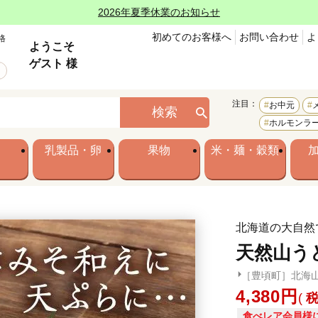
2026年夏季休業のお知らせ
初めてのお客様へ
お問い合わせ
よ
格
ようこそ
ゲスト 様
注目：
お中元
検索
ホルモンラ
乳製品・卵
果物
米・麺・穀類
北海道の大自然
天然山う
［豊頃町］北海
4,380
食べレア会員様