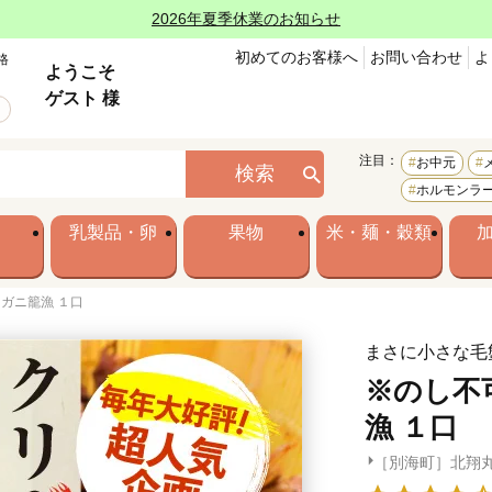
2026年夏季休業のお知らせ
初めてのお客様へ
お問い合わせ
よ
格
ようこそ
ゲスト 様
注目：
お中元
検索
ホルモンラ
乳製品・卵
果物
米・麺・穀類
ガニ籠漁 １口
まさに小さな毛
※のし不
漁 １口
［別海町］北翔