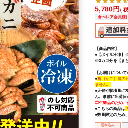
5,780
食べレア会員様
【商品内容】
●【ボイル冷凍】
※3カゴ分を【ま
【お届けについて
●
籠（かご）漁の
ません。
●天候や収穫量に
ん。事前に出荷日
◎生鮮品のため、
●こちらの商品は
●数量限定のため
送料込み