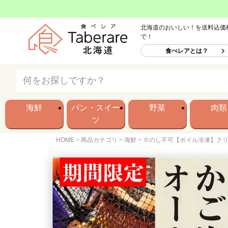
北海道のおいしい！を送料込価
で！
食べレアとは？
海鮮
パン・スイー
野菜
肉類
ツ
HOME
商品カテゴリ
海鮮
※のし不可【ボイル冷凍】クリ