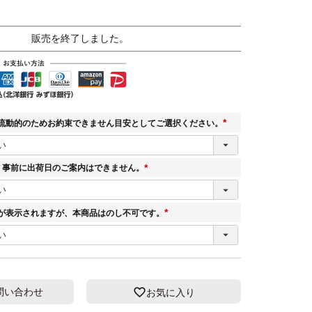
販売を終了しました。
流動的のためお約束できません目安としてご選択ください。
(
必
須
。事前に出荷日のご案内はできません。
)
(
必
須
が表示されますが、本商品はのし不可です。
)
(
必
須
)
問い合わせ
お気に入り