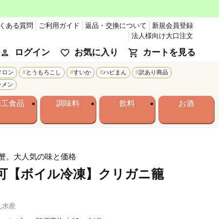
くある質問
ご利用ガイド
返品・交換について
新規会員登録
法人様向け大口注文
ログイン
お気に入り
カートを見る
メロン
とうもろこし
すいか
ハピまん
訳あり商品
ーメン
加工食品
調味料
飲料
お酒
蟹。大人気の味と価格
可【ボイル冷凍】クリガニ籠
丸水産