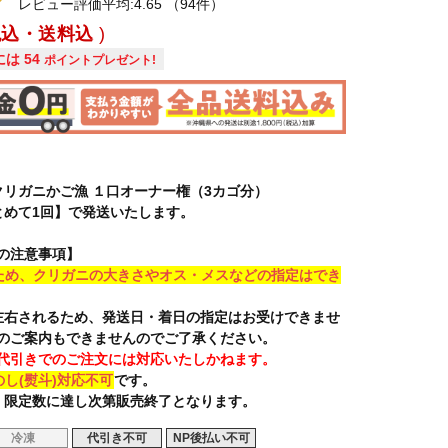
レビュー評価平均:4.65
（94件）
税込・送料込
には
54
ポイントプレゼント!
クリガニかご漁 １口オーナー権（3カゴ分）
とめて1回】で発送いたします。
の注意事項】
ため、クリガニの大きさやオス・メスなどの指定はでき
左右されるため、発送日・着日の指定はお受けできませ
のご案内もできませんのでご了承ください。
代引きでのご注文には対応いたしかねます。
のし(熨斗)対応不可
です。
、限定数に達し次第販売終了となります。
冷凍
代引き不可
NP後払い不可