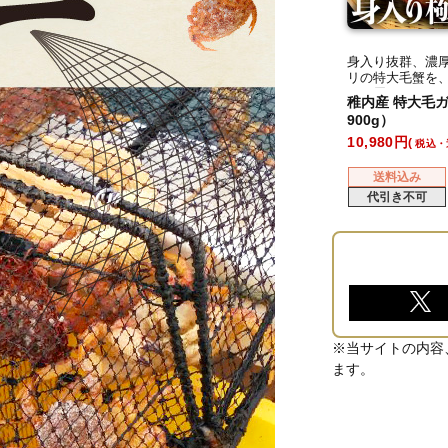
身入り抜群、濃
リの特大毛蟹を
でお届け
稚内産 特大毛ガ
900g）
10,980
税込・
送料込み
代引き不可
※当サイトの内容
ます。