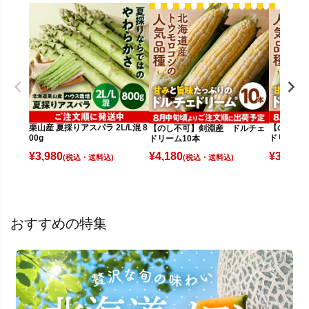
栗山産 夏採りアスパラ 2L/L混 8
【のし不
【のし不可】剣淵産 ドルチェ
00g
ドリーム6
ドリーム10本
¥
3,980
¥
3,080
¥
4,180
(税込)
(
(税込)
おすすめの特集