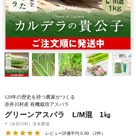
120年の歴史を持つ農家がつくる
赤井川村産 有機栽培アスパラ
グリーンアスパラ L/M混 1㎏
［赤井川村］滝本農場
レビュー評価平均:5.00
（2件）