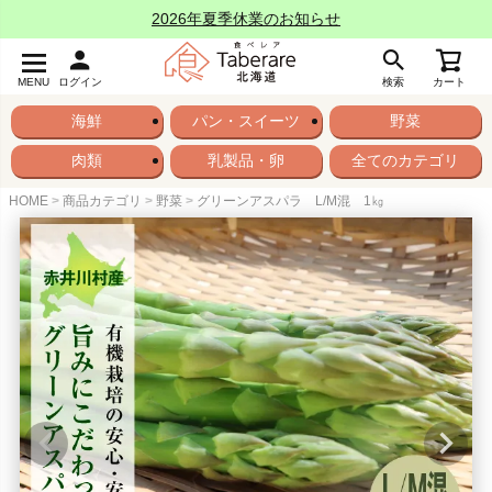
2026年夏季休業のお知らせ
MENU
ログイン
検索
カート
海鮮
パン・スイーツ
野菜
肉類
乳製品・卵
全てのカテゴリ
HOME
商品カテゴリ
野菜
グリーンアスパラ L/M混 1㎏