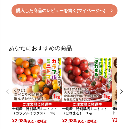
購入した商品のレビューを書く(マイページへ)
あなたにおすすめの商品
発芽麦茶(
士別産 特別栽培ミニトマト
士別産 特別栽培ミニトマト
ト
（カラフルミックス） 1㎏
（ほれまる） 1㎏
¥
3,930
¥
2,980
¥
2,980
(
(税込)
(税込)