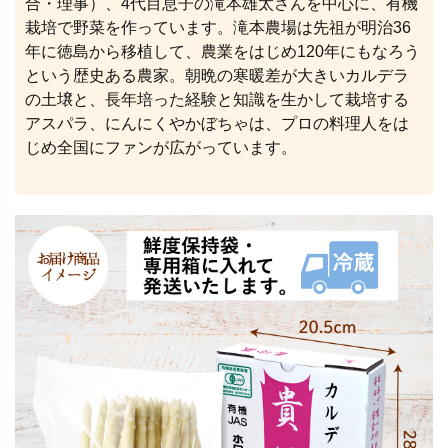
合・理事）、4代目息子の滝本雄太さんを中心に、有機
栽培で野菜を作っています。滝本農場は先祖が明治36
年に徳島から移植して、農業をはじめ120年にもなろう
という歴史ある農家。朝晩の寒暖差が大きいカルデラ
の土壌と、長年培った経験と知識を生かして栽培する
アスパラ、にんにくやかぼちゃは、プロの料理人をは
じめ全国にファンが広がっています。