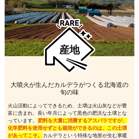
産地
大噴火が生んだカルデラがつくる北海道の
旬の味
火山活動によってできるため、土壌は火山灰などが豊
富に含まれ、長い年月によって黒色の肥沃な土壌とな
っています。
肥料を大量に消費するアスパラですが、
化学肥料を使用せずとも栽培ができるのは、この土壌
があってこそ。
カルデラという特殊な地形が生む寒暖