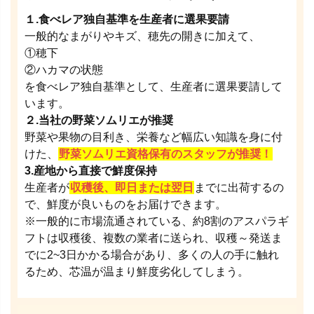
１.食べレア独自基準を生産者に選果要請
一般的なまがりやキズ、穂先の開きに加えて、
①穂下
②ハカマの状態
を食べレア独自基準として、生産者に選果要請して
います。
２.当社の野菜ソムリエが推奨
野菜や果物の目利き、栄養など幅広い知識を身に付
けた、
野菜ソムリエ資格保有のスタッフが推奨！
3.産地から直接で鮮度保持
生産者が
収穫後、即日または翌日
までに出荷するの
で、鮮度が良いものをお届けできます。
※一般的に市場流通されている、約8割のアスパラギ
フトは収穫後、複数の業者に送られ、収穫～発送ま
でに2~3日かかる場合があり、多くの人の手に触れ
るため、芯温が温まり鮮度劣化してしまう。