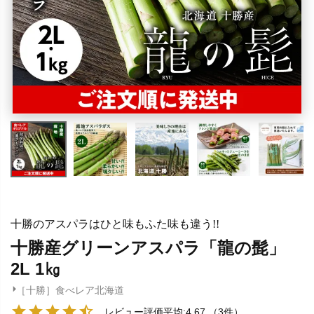
十勝のアスパラはひと味もふた味も違う!!
十勝産グリーンアスパラ「龍の髭」
2L 1㎏
［十勝］食べレア北海道
レビュー評価平均:4.67
（3件）