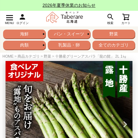
2026年夏季休業のお知らせ
MENU
ログイン
検索
カート
海鮮
パン・スイーツ
野菜
肉類
乳製品・卵
全てのカテゴリ
HOME
商品カテゴリ
野菜
十勝産グリーンアスパラ「龍の髭」 2L 1㎏