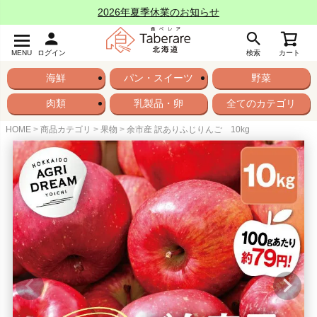
2026年夏季休業のお知らせ
MENU
ログイン
検索
カート
海鮮
パン・スイーツ
野菜
肉類
乳製品・卵
全てのカテゴリ
HOME
商品カテゴリ
果物
余市産 訳ありふじりんご 10kg