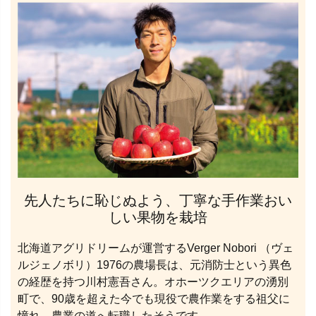
先人たちに恥じぬよう、丁寧な手作業おい
しい果物を栽培
北海道アグリドリームが運営するVerger Nobori （ヴェ
ルジェノボリ）1976の農場長は、元消防士という異色
の経歴を持つ川村憲吾さん。オホーツクエリアの湧別
町で、90歳を超えた今でも現役で農作業をする祖父に
憧れ、農業の道へ転職したそうです。