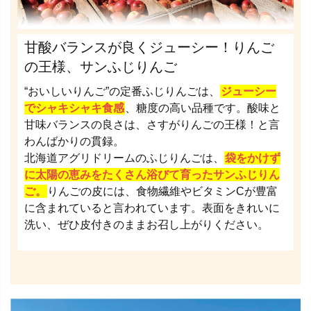
甘酸バランスが良くジューシー！りんご
の王様、サンふじりんご
“おいしいりんご”の定番ふじりんごは、
ジューシー
でシャキシャキ食感
、糖度の高い品種です。酸味と
甘味バランスの良さは、さすがりんごの王様！と言
わんばかりの貫録。
北海道アグリドリームのふじりんごは、
袋をかけず
に太陽の恵みをたくさん浴びて育ったサンふじりん
ご。
りんごの皮には、食物繊維やビタミンCが豊富
に含まれていると言われています。表面をきれいに
洗い、ぜひ皮付きのままお召し上がりください。