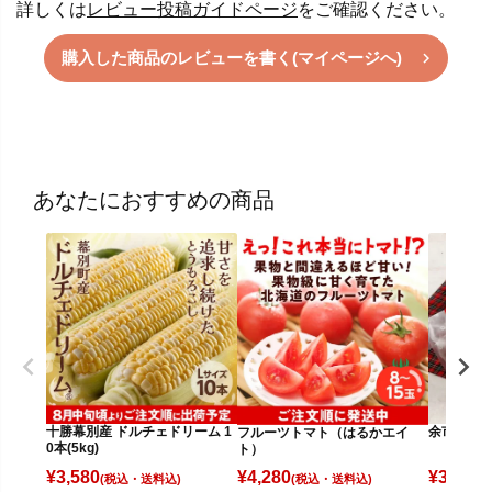
詳しくは
レビュー投稿ガイドページ
をご確認ください。
購入した商品のレビューを書く(マイページへ)
あなたにおすすめの商品
十勝幕別産 ドルチェドリーム 1
余市りん
フルーツトマト（はるかエイ
0本(5kg)
ト）
¥
3,580
¥
3,280
¥
4,280
(税込)
(
(税込)