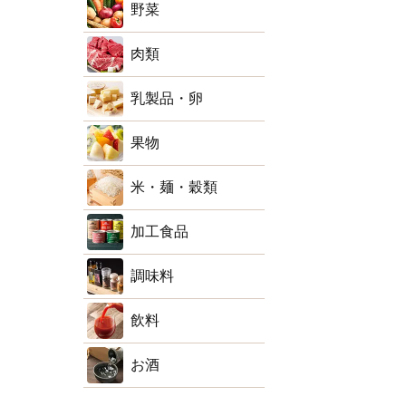
野菜
肉類
乳製品・卵
果物
米・麺・穀類
加工食品
調味料
飲料
お酒