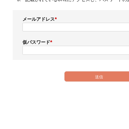
メールアドレス
(
必
須
仮パスワード
)
(
必
須
)
送信