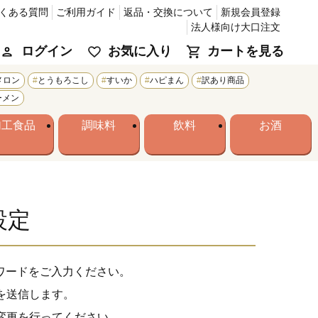
くある質問
ご利用ガイド
返品・交換について
新規会員登録
法人様向け大口注文
ログイン
お気に入り
カートを見る
メロン
とうもろこし
すいか
ハピまん
訳あり商品
ーメン
加工食品
調味料
飲料
お酒
設定
ワードをご入力ください。
を送信します。
変更を行ってください。