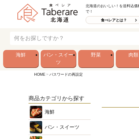
北海道のおいしい！を送料込価
で！
食べレアとは？
海鮮
パン・スイー
野菜
肉類
ツ
HOME
パスワードの再設定
商品カテゴリから探す
海鮮
パン・スイーツ