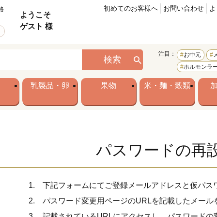
初めてのお客様へ
お問い合わせ
よ
格
ようこそ
ゲスト 様
注目：
お中元
検索
ホルモンラ
乳製品・卵
果物
米・麺・穀類
パスワードの再
下記フォームにてご登録メールアドレスと仮パス
パスワード変更用ページのURLを記載したメール
記載されているURLにアクセスし、パスワードの