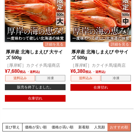
厚岸産 北海しまえび 大サイ
厚岸産 北海しまえび 中サイ
ズ 500g
ズ 500g
［厚岸町］カクイチ馬場商店
［厚岸町］カクイチ馬場商店
¥
7,680
¥
6,380
税込
税込
送料込み
冷凍
送料込み
冷凍
販売を終了しました。
在庫切れ
在庫切れ
並び替え
価格が安い順
価格が高い順
新着順
人気順
おすすめ順