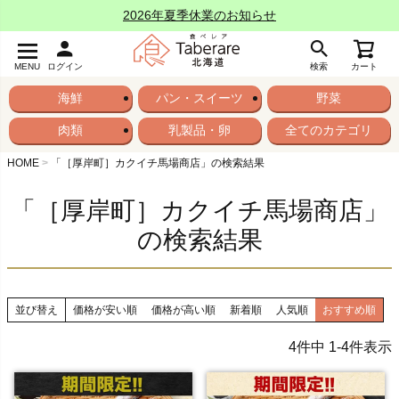
2026年夏季休業のお知らせ
MENU
ログイン
検索
カート
海鮮
パン・スイーツ
野菜
肉類
乳製品・卵
全てのカテゴリ
HOME
「［厚岸町］カクイチ馬場商店」の検索結果
「［厚岸町］カクイチ馬場商店」
の検索結果
並び替え
価格が安い順
価格が高い順
新着順
人気順
おすすめ順
4
件中
1
-
4
件表示