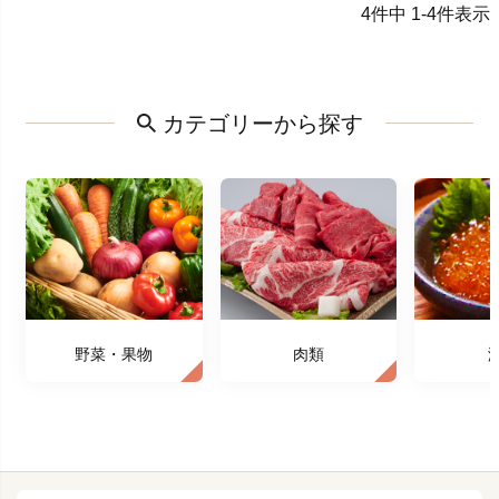
4
件中
1
-
4
件表示
カテゴリーから探す
野菜・果物
肉類