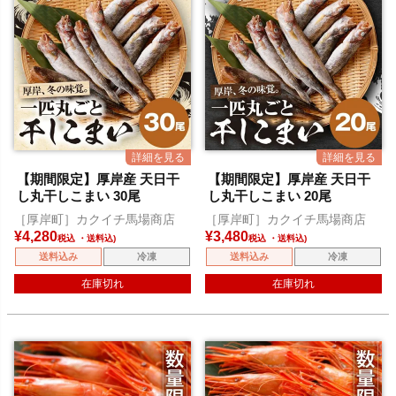
【期間限定】厚岸産 天日干
【期間限定】厚岸産 天日干
し丸干しこまい 30尾
し丸干しこまい 20尾
［厚岸町］カクイチ馬場商店
［厚岸町］カクイチ馬場商店
¥
4,280
¥
3,480
税込
税込
送料込み
冷凍
送料込み
冷凍
在庫切れ
在庫切れ