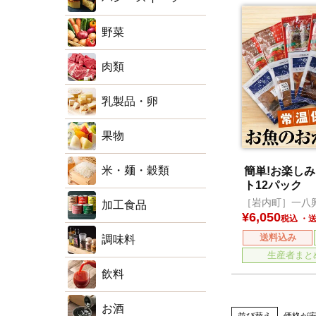
野菜
肉類
乳製品・卵
果物
米・麺・穀類
簡単!お楽し
ト12パック
［岩内町］一八
加工食品
¥
6,050
税込
送料込み
調味料
生産者まと
飲料
お酒