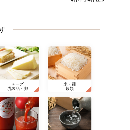
す
チーズ
米・麺
乳製品・卵
穀類