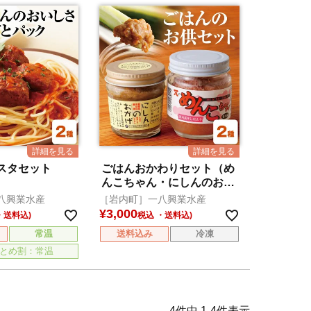
スタセット
ごはんおかわりセット（め
んこちゃん・にしんのおか
げ）
八興業水産
［岩内町］一八興業水産
¥
3,000
税込
常温
送料込み
冷凍
とめ割：常温
4
件中
1
-
4
件表示