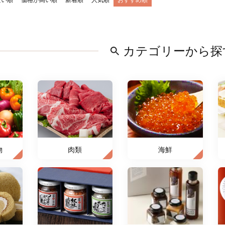
安い順
価格が高い順
新着順
人気順
おすすめ順
カテゴリーから探
物
肉類
海鮮