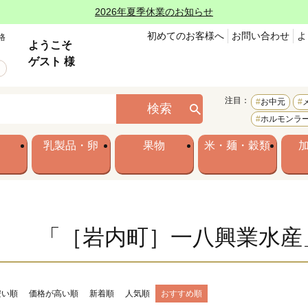
2026年夏季休業のお知らせ
初めてのお客様へ
お問い合わせ
よ
格
ようこそ
ゲスト 様
注目：
お中元
検索
ホルモンラ
乳製品・卵
果物
米・麺・穀類
「［岩内町］一八興業水産
安い順
価格が高い順
新着順
人気順
おすすめ順