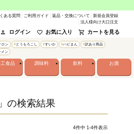
くある質問
ご利用ガイド
返品・交換について
新規会員登録
法人様向け大口注文
ログイン
お気に入り
カートを見る
メロン
とうもろこし
すいか
ハピまん
訳あり商品
ーメン
加工食品
調味料
飲料
お酒
」の検索結果
4
件中
1
-
4
件表示