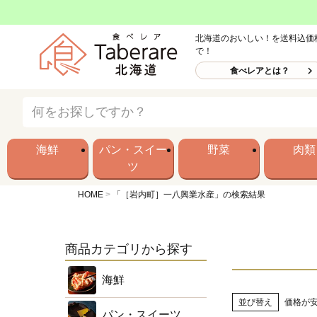
北海道のおいしい！を送料込価
で！
食べレアとは？
海鮮
パン・スイー
野菜
肉類
ツ
HOME
「［岩内町］一八興業水産」の検索結果
商品カテゴリから探す
海鮮
並び替え
価格が
パン・スイーツ