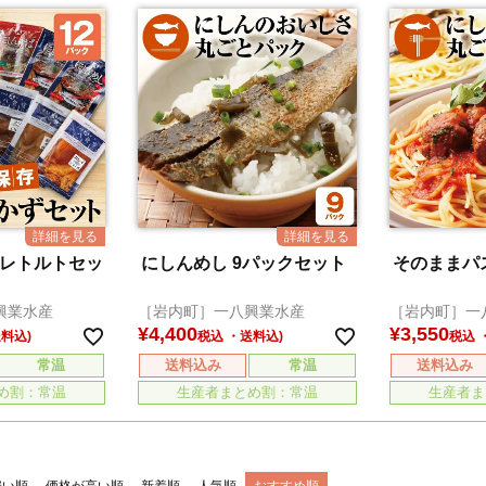
みレトルトセッ
にしんめし 9パックセット
そのままパ
興業水産
［岩内町］一八興業水産
［岩内町］一
¥
4,400
¥
3,550
税込
税込
常温
送料込み
常温
送料込み
め割：常温
生産者まとめ割：常温
生産者ま