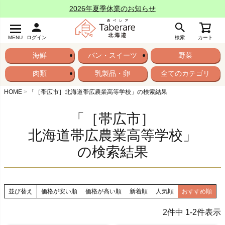
2026年夏季休業のお知らせ
MENU
ログイン
検索
カート
海鮮
パン・スイーツ
野菜
肉類
乳製品・卵
全てのカテゴリ
HOME
「［帯広市］北海道帯広農業高等学校」の検索結果
「［帯広市］
北海道帯広農業高等学校」
の検索結果
並び替え
価格が安い順
価格が高い順
新着順
人気順
おすすめ順
2
件中
1
-
2
件表示