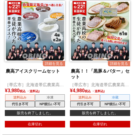
農高アイスクリームセット
農高！！「黒豚＆バター」セ
ット
［帯広市］北海道帯広農業高等
［帯広市］北海道帯広農業高等
学校
学校
¥
3,980
¥
4,980
税込
税込
送料込み
冷凍
送料込み
冷蔵
代引き不可
NP後払い不可
代引き不可
NP後払い不可
販売を終了しました。
販売を終了しました。
在庫切れ
在庫切れ