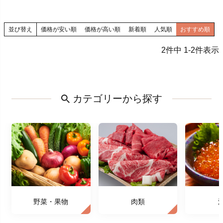
並び替え
価格が安い順
価格が高い順
新着順
人気順
おすすめ順
2
件中
1
-
2
件表示
カテゴリーから探す
野菜・果物
肉類