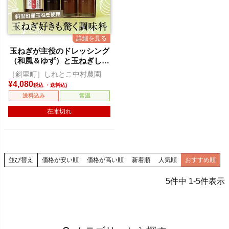
玉ねぎが主役のドレッシング
（和風＆ゆず）と玉ねぎしょ
うゆと赤身にあう焼肉のたれ
［斜里町］しれとこ中村農園
¥
4,080
税込
送料込み
常温
在庫切れ
並び替え
価格が安い順
価格が高い順
新着順
人気順
おすすめ順
5
件中
1
-
5
件表示