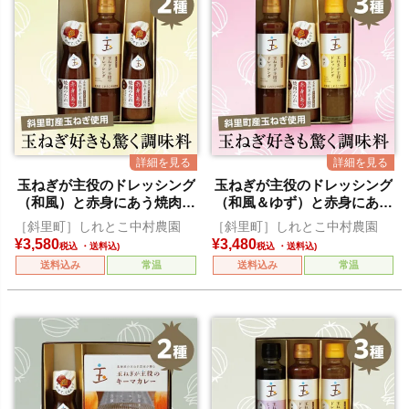
玉ねぎが主役のドレッシング
玉ねぎが主役のドレッシング
（和風）と赤身にあう焼肉の
（和風＆ゆず）と赤身にあう
たれ
焼肉のたれ
［斜里町］しれとこ中村農園
［斜里町］しれとこ中村農園
¥
3,580
¥
3,480
税込
税込
送料込み
常温
送料込み
常温