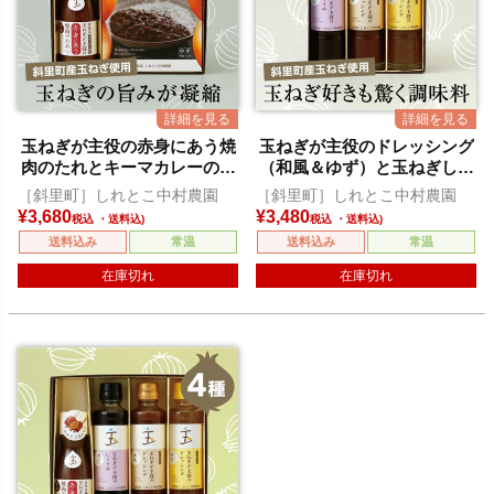
玉ねぎが主役の赤身にあう焼
玉ねぎが主役のドレッシング
肉のたれとキーマカレーのセ
（和風＆ゆず）と玉ねぎしょ
ット
うゆ
［斜里町］しれとこ中村農園
［斜里町］しれとこ中村農園
¥
3,680
¥
3,480
税込
税込
送料込み
常温
送料込み
常温
在庫切れ
在庫切れ