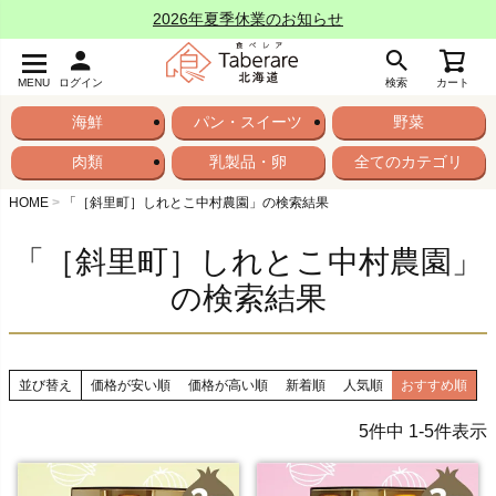
2026年夏季休業のお知らせ
MENU
ログイン
検索
カート
海鮮
パン・スイーツ
野菜
肉類
乳製品・卵
全てのカテゴリ
HOME
「［斜里町］しれとこ中村農園」の検索結果
「［斜里町］しれとこ中村農園」
の検索結果
並び替え
価格が安い順
価格が高い順
新着順
人気順
おすすめ順
5
件中
1
-
5
件表示