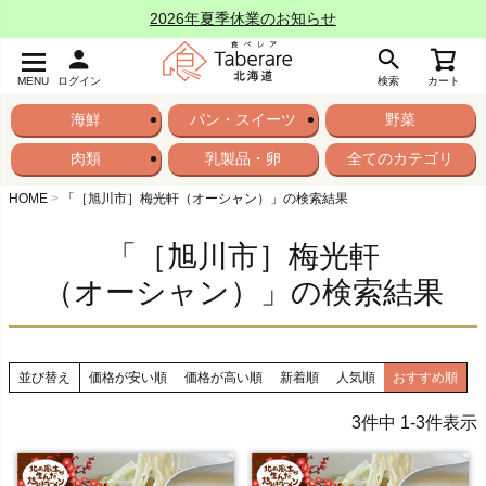
2026年夏季休業のお知らせ
MENU
ログイン
検索
カート
海鮮
パン・スイーツ
野菜
肉類
乳製品・卵
全てのカテゴリ
HOME
「［旭川市］梅光軒（オーシャン）」の検索結果
「［旭川市］梅光軒
（オーシャン）」の検索結果
並び替え
価格が安い順
価格が高い順
新着順
人気順
おすすめ順
3
件中
1
-
3
件表示