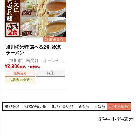
旭川梅光軒 選べる2食 冷凍
ラーメン
［旭川市］梅光軒（オーシャ
ン）
¥
2,980
税込
送料込み
冷凍
3営業内出荷
並び替え
価格が安い順
価格が高い順
新着順
人気順
おすすめ順
3
件中
1
-
3
件表示