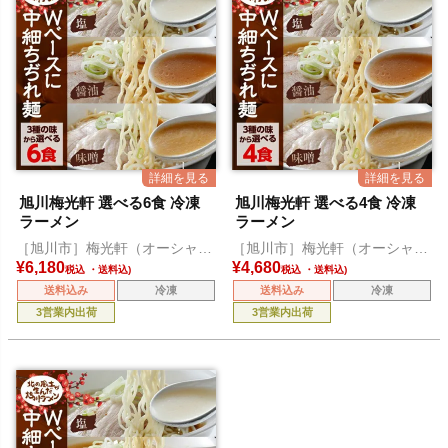
旭川梅光軒 選べる6食 冷凍
旭川梅光軒 選べる4食 冷凍
ラーメン
ラーメン
［旭川市］梅光軒（オーシャ
［旭川市］梅光軒（オーシャ
ン）
ン）
¥
6,180
¥
4,680
税込
税込
送料込み
冷凍
送料込み
冷凍
3営業内出荷
3営業内出荷