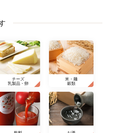
す
チーズ
米・麺
乳製品・卵
穀類
飲料
お酒