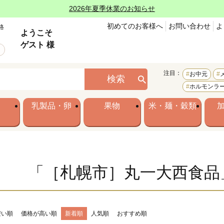
2026年夏季休業のお知らせ
初めてのお客様へ
お問い合わせ
よ
格
ようこそ
ゲスト 様
注目：
お中元
検索
ホルモンラ
乳製品・卵
果物
米・麺・穀類
「［札幌市］丸一大西食品
安い順
価格が高い順
新着順
人気順
おすすめ順