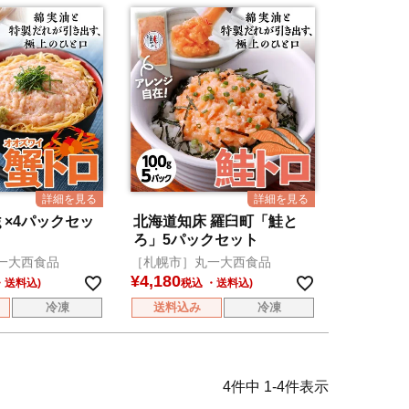
ｇ×4パックセッ
北海道知床 羅臼町「鮭と
ろ」5パックセット
一大西食品
［札幌市］丸一大西食品
¥
4,180
税込
冷凍
送料込み
冷凍
4
件中
1
-
4
件表示