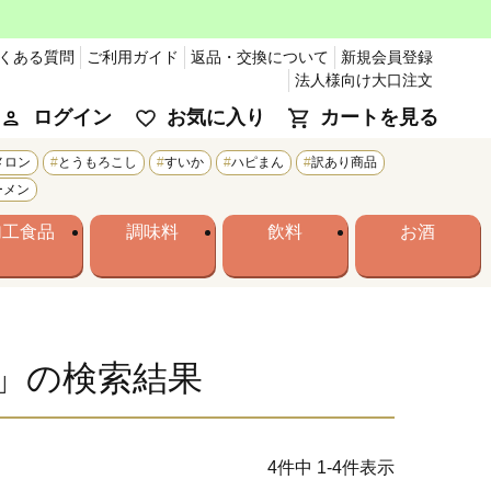
くある質問
ご利用ガイド
返品・交換について
新規会員登録
法人様向け大口注文
ログイン
お気に入り
カートを見る
メロン
とうもろこし
すいか
ハピまん
訳あり商品
ーメン
加工食品
調味料
飲料
お酒
」の検索結果
4
件中
1
-
4
件表示