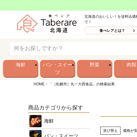
北海道のおいしい！を送料込価
で！
食べレアとは？
海鮮
パン・スイー
野菜
肉類
ツ
HOME
「［札幌市］丸一大西食品」の検索結果
商品カテゴリから探す
海鮮
並び替え
価格が
パン・スイーツ