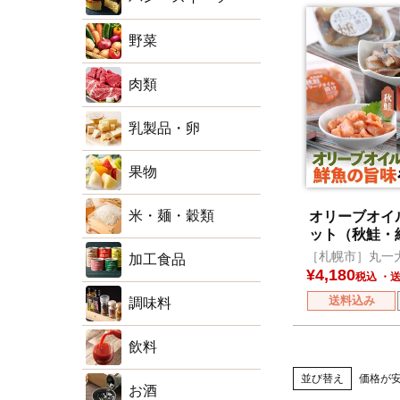
野菜
肉類
乳製品・卵
果物
米・麺・穀類
オリーブオイ
ット（秋鮭・
ん）
［札幌市］丸一
加工食品
¥
4,180
税込
送料込み
調味料
飲料
並び替え
価格が
お酒