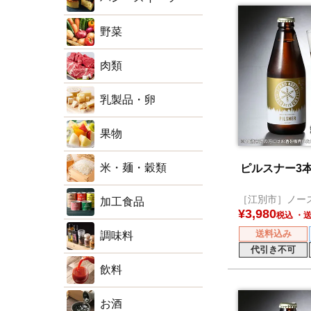
野菜
肉類
乳製品・卵
果物
米・麺・穀類
ピルスナー3
［江別市］ノー
加工食品
ール
¥
3,980
税込
送料込み
調味料
代引き不可
飲料
お酒