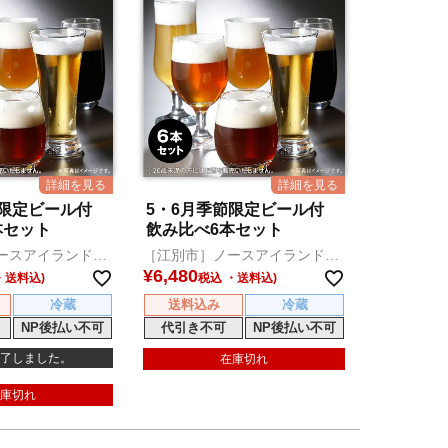
節限定ビール付
5・6月季節限定ビール付
本セット
飲み比べ6本セット
ースアイランドビ
［江別市］ノースアイランドビ
ール
¥
6,480
税込
冷蔵
送料込み
冷蔵
NP後払い不可
代引き不可
NP後払い不可
了しました。
在庫切れ
庫切れ