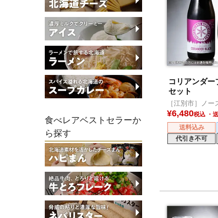
コリアンダー
セット
［江別市］ノー
ール
¥
6,480
税込
食べレアベストセラーか
送料込み
ら探す
代引き不可