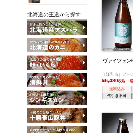
北海道の王道から探す
ヴァイツェン
［江別市］ノー
ール
¥
6,480
税込
送料込み
代引き不可