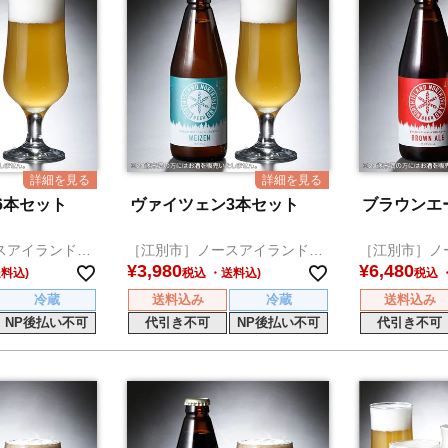
6本セット
ヴァイツェン3本セット
ブラウンエ
スアイランドビ
［江別市］ノースアイランドビ
［江別市］ノ
ール
ール
¥
3,980
¥
6,480
税込
税込
冷蔵
送料込み
冷蔵
送料込み
NP後払い不可
代引き不可
NP後払い不可
代引き不可