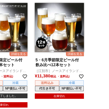
節限定ビール付
5・6月季節限定ビール付
2本セット
飲み比べ12本セット
ースアイランドビ
［江別市］ノースアイランドビ
ール
¥
11,380
税込
冷蔵
送料込み
冷蔵
NP後払い不可
代引き不可
NP後払い不可
了しました。
在庫切れ
庫切れ