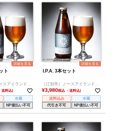
セット
I.P.A. 3本セット
ースアイランドビ
［江別市］ノースアイランドビ
ール
¥
3,980
税込
冷蔵
送料込み
冷蔵
NP後払い不可
代引き不可
NP後払い不可