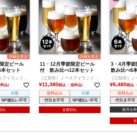
節限定ビール
11・12月季節限定ビール
3・4月季
6本セット
付 飲み比べ12本セット
飲み比べ6
スアイランドビ
［江別市］ノースアイランドビ
［江別市］ノ
ール
ール
¥
11,380
¥
6,480
税込
税込
冷蔵
送料込み
冷蔵
送料込み
NP後払い不可
代引き不可
NP後払い不可
代引き不可
販売を終
切れ
在庫切れ
在