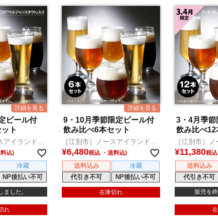
限定ビール付
9・10月季節限定ビール付
3・4月季
セット
飲み比べ6本セット
飲み比べ1
スアイランドビ
［江別市］ノースアイランドビ
［江別市］ノ
ール
ール
¥
6,480
¥
11,380
税込
税込
冷蔵
送料込み
冷蔵
送料込み
NP後払い不可
代引き不可
NP後払い不可
代引き不可
しました。
販売を終
在庫切れ
切れ
在