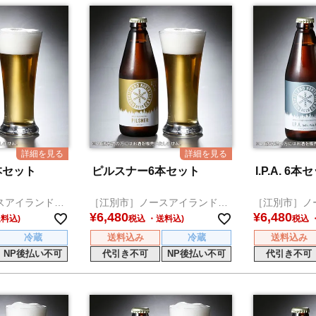
本セット
ピルスナー6本セット
I.P.A. 6本
スアイランドビ
［江別市］ノースアイランドビ
［江別市］ノ
ール
ール
¥
6,480
¥
6,480
税込
税込
冷蔵
送料込み
冷蔵
送料込み
NP後払い不可
代引き不可
NP後払い不可
代引き不可