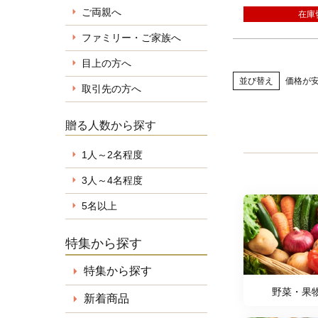
ご両親へ
在庫
ファミリー・ご家族へ
目上の方へ
並び替え
価格が
取引先の方へ
贈る人数から探す
1人～2名程度
3人～4名程度
5名以上
特集から探す
特集から探す
野菜・果
新着商品