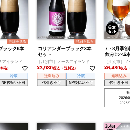
ブラック6本
コリアンダーブラック3本
7・8月季
セット
飲み比べ6
スアイランドビ
［江別市］ノースアイランドビ
［江別市］ノ
ール
ール
¥
3,980
¥
6,480
税込
税込
冷蔵
送料込み
冷蔵
送料込み
NP後払い不可
代引き不可
NP後払い不可
代引き不可
販
2026/0
2026/0