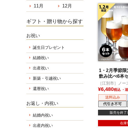
11月
12月
ギフト・贈り物から探す
お祝い
誕生日プレゼント
結婚祝い
出産祝い
1・2月季節
飲み比べ6本
新築・引越祝い
［江別市］ノー
ール
¥
6,480
還暦祝い
税込
送料込み
お返し・内祝い
代引き不可
販売を終了
結婚内祝い
在庫
出産内祝い