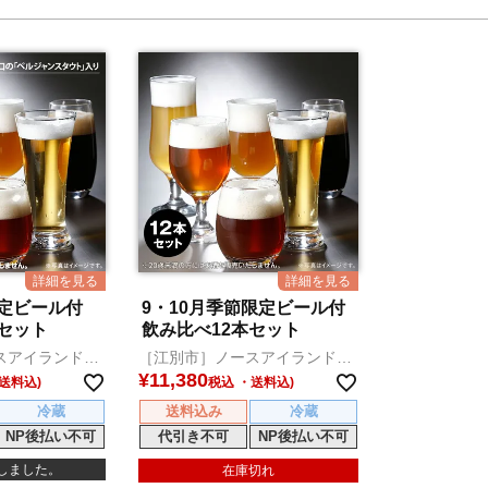
限定ビール付
9・10月季節限定ビール付
セット
飲み比べ12本セット
スアイランドビ
［江別市］ノースアイランドビ
ール
¥
11,380
税込
冷蔵
送料込み
冷蔵
NP後払い不可
代引き不可
NP後払い不可
しました。
在庫切れ