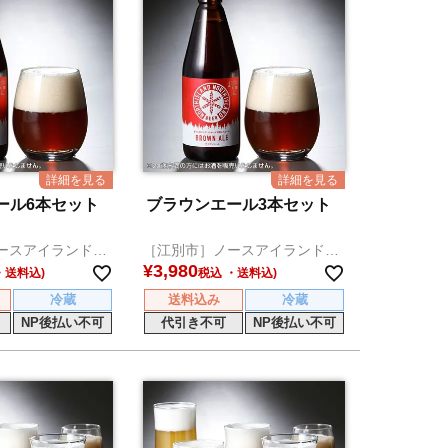
ール6本セット
ブラウンエール3本セット
ースアイランドビ
［江別市］ノースアイランドビ
ール
¥
3,980
税込
冷蔵
送料込み
冷蔵
NP後払い不可
代引き不可
NP後払い不可