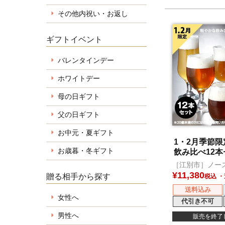
その他内祝い・お返し
ギフトイベント
バレンタインデー
ホワイトデー
母の日ギフト
父の日ギフト
お中元・夏ギフト
1・2月季節
お歳暮・冬ギフト
飲み比べ12本
［江別市］ノー
ール
¥
11,380
贈る相手から探す
税込
送料込み
女性へ
代引き不可
男性へ
販売を終了