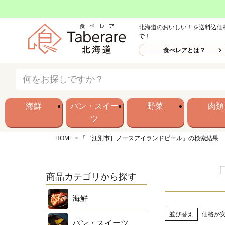
北海道のおいしい！を送料込価
で！
食べレアとは？
海鮮
パン・スイー
野菜
肉類
ツ
HOME
「［江別市］ノースアイランドビール」の検索結果
商品カテゴリから探す
海鮮
並び替え
価格が
パン・スイーツ