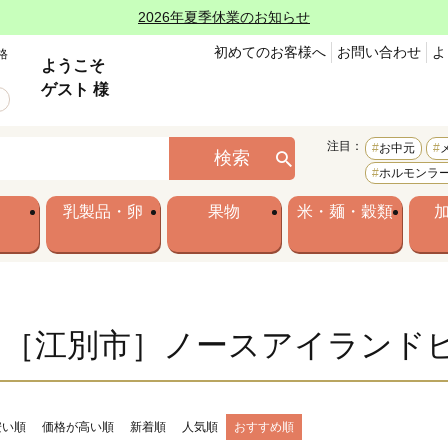
2026年夏季休業のお知らせ
初めてのお客様へ
お問い合わせ
よ
格
ようこそ
ゲスト 様
注目：
お中元
検索
ホルモンラ
乳製品・卵
果物
米・麺・穀類
「［江別市］ノースアイランド
安い順
価格が高い順
新着順
人気順
おすすめ順