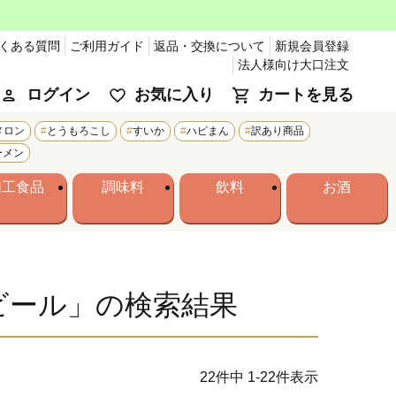
くある質問
ご利用ガイド
返品・交換について
新規会員登録
法人様向け大口注文
ログイン
お気に入り
カートを見る
メロン
とうもろこし
すいか
ハピまん
訳あり商品
ーメン
加工食品
調味料
飲料
お酒
ビール」の検索結果
22
件中
1
-
22
件表示