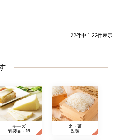
22
件中
1
-
22
件表示
す
チーズ
米・麺
乳製品・卵
穀類