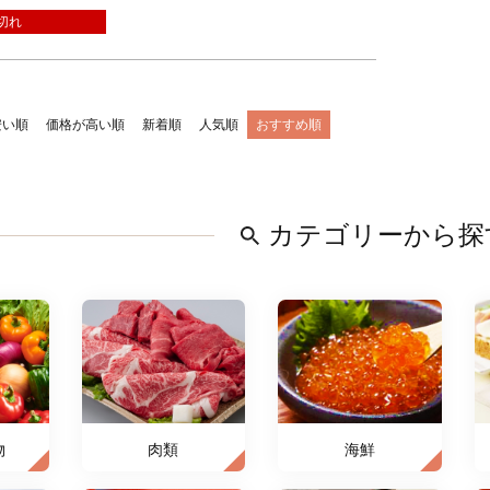
切れ
安い順
価格が高い順
新着順
人気順
おすすめ順
カテゴリーから探
物
肉類
海鮮