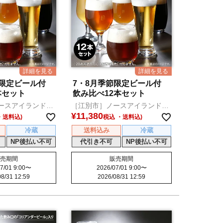
節限定ビール付
7・8月季節限定ビール付
本セット
飲み比べ12本セット
ースアイランドビ
［江別市］ノースアイランドビ
ール
¥
11,380
税込
冷蔵
送料込み
冷蔵
NP後払い不可
代引き不可
NP後払い不可
売期間
販売期間
7/01 9:00
〜
2026/07/01 9:00
〜
8/31 12:59
2026/08/31 12:59