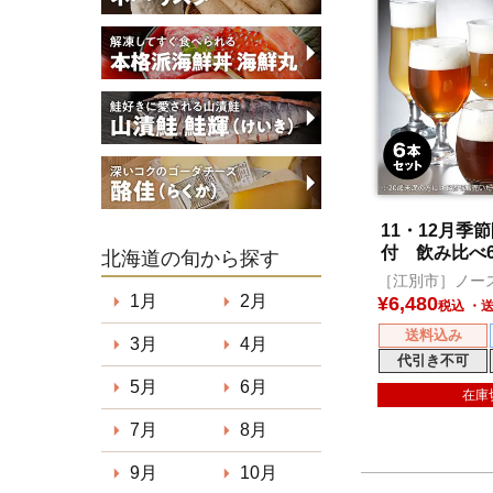
11・12月季
付 飲み比べ
北海道の旬から探す
［江別市］ノー
ール
1月
2月
¥
6,480
税込
送料込み
3月
4月
代引き不可
5月
6月
在庫
7月
8月
9月
10月