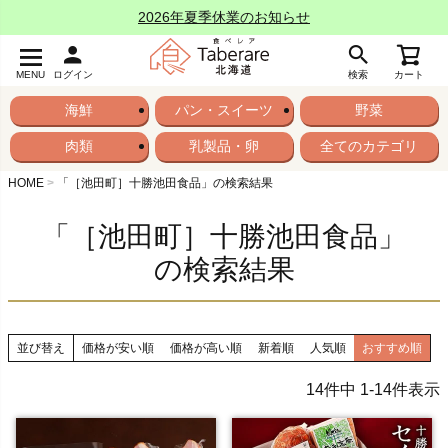
2026年夏季休業のお知らせ
MENU
ログイン
検索
カート
海鮮
パン・スイーツ
野菜
肉類
乳製品・卵
全てのカテゴリ
HOME
「［池田町］十勝池田食品」の検索結果
「［池田町］十勝池田食品」
の検索結果
並び替え
価格が安い順
価格が高い順
新着順
人気順
おすすめ順
14
件中
1
-
14
件表示