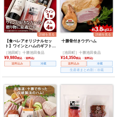
【食べレアオリジナルセッ
十勝骨付きウデハム
ト】ワインとハムのギフトセ
ット(山幸)
［池田町］十勝池田食品
［池田町］十勝池田食品
¥
9,980
¥
14,350
税込
税込
送料込み
冷蔵
送料込み
冷蔵
生産者まとめ割：冷蔵