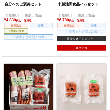
自分へのご褒美セット
十勝池田食品ハムセット
［池田町］十勝池田食品
［池田町］十勝池田食品
¥
4,830
¥
6,780
税込
税込
送料込み
冷蔵
送料込み
冷蔵
3営業内出荷
生産者まとめ割：冷蔵
生産者まとめ割：冷蔵
販売を終了しました。
在庫切れ