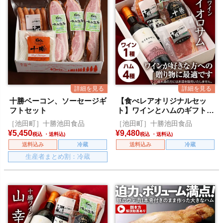
十勝ベーコン、ソーセージギ
【食べレアオリジナルセッ
フトセット
ト】ワインとハムのギフトセ
ット(セイオロサム)
［池田町］十勝池田食品
［池田町］十勝池田食品
¥
5,450
¥
9,480
税込
税込
送料込み
冷蔵
送料込み
冷蔵
生産者まとめ割：冷蔵