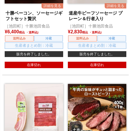
十勝ベーコン、ソーセージギ
道産牛ビーフソーセージ プ
フトセット贅沢
レーン＆行者入り
［池田町］十勝池田食品
［池田町］十勝池田食品
¥
6,400
¥
2,830
税込
税込
送料込み
冷蔵
送料込み
冷蔵
生産者まとめ割：冷蔵
生産者まとめ割：冷蔵
販売を終了しました。
販売を終了しました。
在庫切れ
在庫切れ