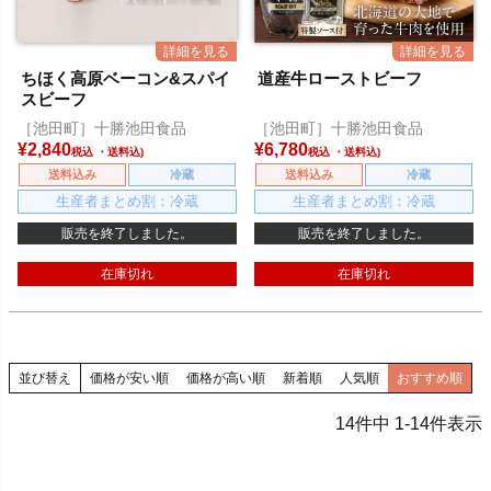
ちほく高原ベーコン&スパイ
道産牛ローストビーフ
スビーフ
［池田町］十勝池田食品
［池田町］十勝池田食品
¥
2,840
¥
6,780
税込
税込
送料込み
冷蔵
送料込み
冷蔵
生産者まとめ割：冷蔵
生産者まとめ割：冷蔵
販売を終了しました。
販売を終了しました。
在庫切れ
在庫切れ
並び替え
価格が安い順
価格が高い順
新着順
人気順
おすすめ順
14
件中
1
-
14
件表示