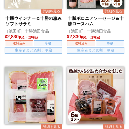
十勝ウインナー＆十勝の恵み
十勝ボロニアソーセージ＆十
ソフトサラミ
勝ロースハム
［池田町］十勝池田食品
［池田町］十勝池田食品
¥
2,830
¥
2,830
税込
税込
送料込み
冷蔵
送料込み
冷蔵
生産者まとめ割：冷蔵
生産者まとめ割：冷蔵