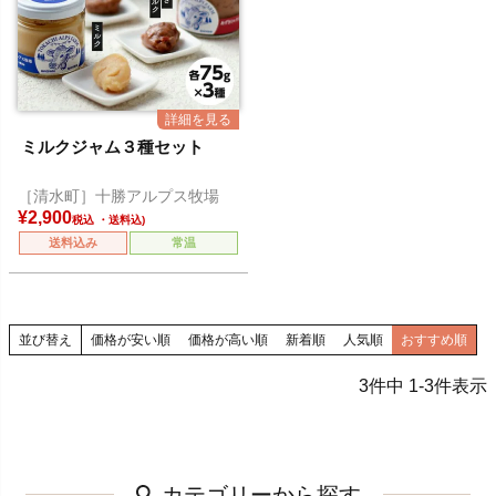
ミルクジャム３種セット
［清水町］十勝アルプス牧場
¥
2,900
税込
送料込み
常温
並び替え
価格が安い順
価格が高い順
新着順
人気順
おすすめ順
3
件中
1
-
3
件表示
カテゴリーから探す