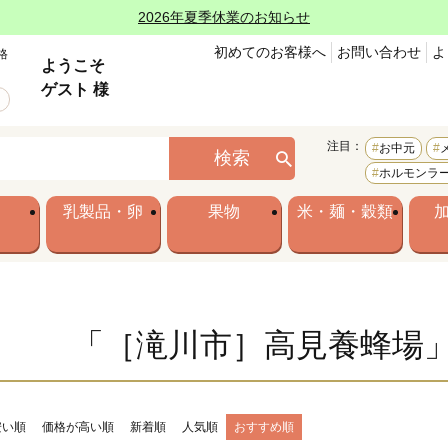
2026年夏季休業のお知らせ
初めてのお客様へ
お問い合わせ
よ
格
ようこそ
ゲスト 様
注目：
お中元
検索
ホルモンラ
乳製品・卵
果物
米・麺・穀類
「［滝川市］高見養蜂場
安い順
価格が高い順
新着順
人気順
おすすめ順