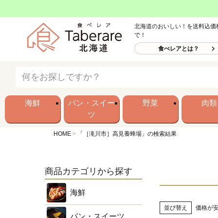
北海道のおいしい！を送料込価
で！
食べレアとは？
海鮮
パン・スイー
野菜
肉類
ツ
HOME
「［滝川市］高見養蜂場」の検索結果
商品カテゴリから探す
海鮮
並び替え
価格が
パン・スイーツ