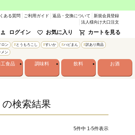
くある質問
ご利用ガイド
返品・交換について
新規会員登録
法人様向け大口注文
ログイン
お気に入り
カートを見る
メロン
とうもろこし
すいか
ハピまん
訳あり商品
ーメン
加工食品
調味料
飲料
お酒
」の検索結果
5
件中
1
-
5
件表示