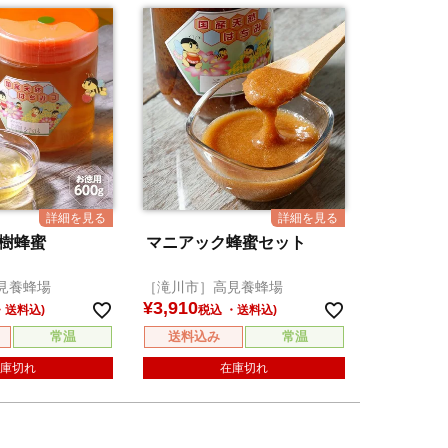
提樹蜂蜜
マニアック蜂蜜セット
見養蜂場
［滝川市］高見養蜂場
¥
3,910
税込
常温
送料込み
常温
庫切れ
在庫切れ