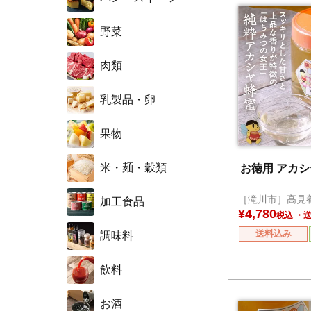
野菜
肉類
乳製品・卵
果物
米・麺・穀類
お徳用 アカ
［滝川市］高見
加工食品
¥
4,780
税込
送料込み
調味料
飲料
お酒