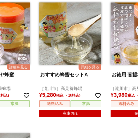
シヤ蜂蜜
おすすめ蜂蜜セットA
お徳用 菩
養蜂場
［滝川市］高見養蜂場
［滝川市］高
¥
5,280
¥
3,980
税込
税込
常温
送料込み
常温
送料込み
在庫切れ
在