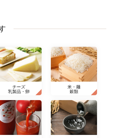
す
チーズ
米・麺
乳製品・卵
穀類