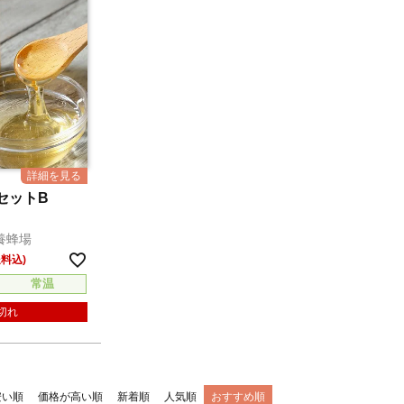
セットB
養蜂場
常温
切れ
安い順
価格が高い順
新着順
人気順
おすすめ順