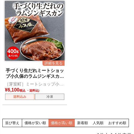
手づくり生だれミートショッ
プ小久保のラムジンギスカン
400g×4パック
［芽室町］ミートショップ小久
保
¥
6,100
税込
送料込み
冷凍
並び替え
価格が安い順
価格が高い順
新着順
人気順
おすすめ順