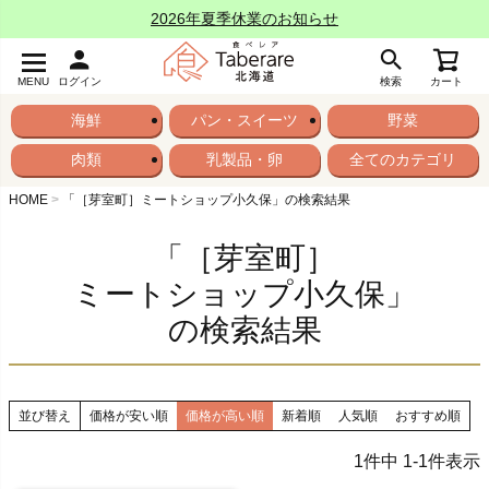
2026年夏季休業のお知らせ
MENU
ログイン
検索
カート
海鮮
パン・スイーツ
野菜
肉類
乳製品・卵
全てのカテゴリ
HOME
「［芽室町］ミートショップ小久保」の検索結果
「［芽室町］
ミートショップ小久保」
の検索結果
並び替え
価格が安い順
価格が高い順
新着順
人気順
おすすめ順
1
件中
1
-
1
件表示