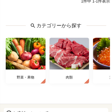
1
件中
1
-
1
件表示
カテゴリーから探す
野菜・果物
肉類