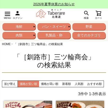
2026年夏季休業のお知らせ
MENU
ログイン
検索
カート
海鮮
パン・スイーツ
野菜
肉類
乳製品・卵
全てのカテゴリ
HOME
「［釧路市］三ツ輪商会」の検索結果
「［釧路市］三ツ輪商会」
の検索結果
並び替え
価格が安い順
価格が高い順
新着順
人気順
おすすめ順
3
件中
1
-
3
件表示