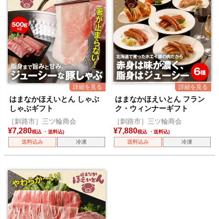
はまなかほえいとん しゃぶ
はまなかほえいとん フラン
しゃぶギフト
ク・ウィンナーギフト
［釧路市］三ツ輪商会
［釧路市］三ツ輪商会
¥
7,280
¥
7,880
税込
税込
送料込み
冷凍
送料込み
冷凍