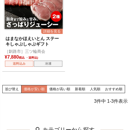
はまなかほえいとん ステー
キしゃぶしゃぶギフト
［釧路市］三ツ輪商会
¥
7,880
税込
送料込み
冷凍
並び替え
価格が安い順
価格が高い順
新着順
人気順
おすすめ順
3
件中
1
-
3
件表示
カテゴリーから探す