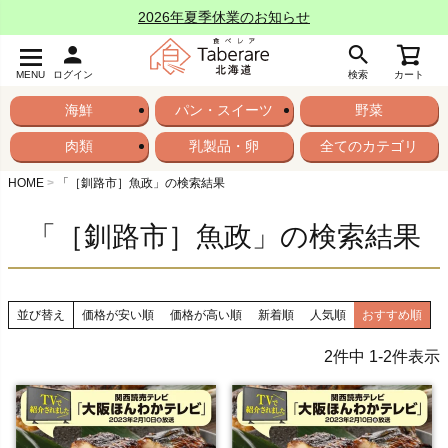
2026年夏季休業のお知らせ
MENU
ログイン
検索
カート
海鮮
パン・スイーツ
野菜
肉類
乳製品・卵
全てのカテゴリ
HOME
「［釧路市］魚政」の検索結果
「［釧路市］魚政」の検索結果
並び替え
価格が安い順
価格が高い順
新着順
人気順
おすすめ順
2
件中
1
-
2
件表示