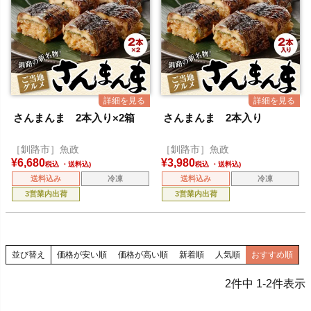
さんまんま 2本入り×2箱
さんまんま 2本入り
［釧路市］魚政
［釧路市］魚政
¥
6,680
¥
3,980
税込
税込
送料込み
冷凍
送料込み
冷凍
3営業内出荷
3営業内出荷
並び替え
価格が安い順
価格が高い順
新着順
人気順
おすすめ順
2
件中
1
-
2
件表示