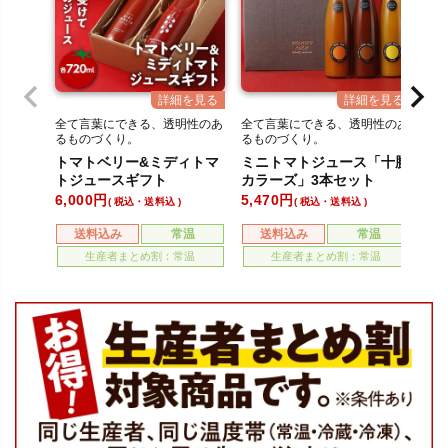
全て言葉にできる、透明性のあ
全て言葉にできる、透明性のあ
全
るものづくり。
るものづくり。
る
トマトベリー&ミディトマ
ミニトマトジュース「十勝
ト
トジュースギフト
カラーズ」3本セット
6,000
5,470
4,
税込・送料込
税込・送料込
送料込み
常温
送料込み
常温
生産者まとめ割：常温
生産者まとめ割：常温