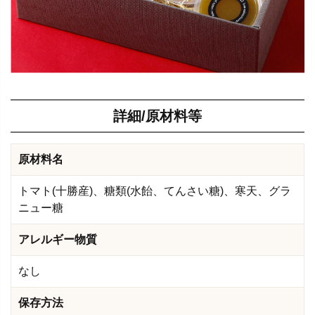
詳細/原材料等
原材料名
トマト(十勝産)、糖類(水飴、てんさい糖)、寒天、グラ
ニュー糖
アレルギー物質
なし
保存方法