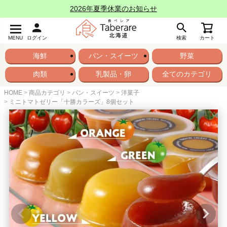
2026年夏季休業のお知らせ
MENU
ログイン
検索
カート
海鮮
パン・スイーツ
野菜
肉類
乳製品・卵
全てのカテゴリ
HOME
商品カテゴリ
パン・スイーツ
洋菓子
ミニトマトゼリー「十勝カラーズ」8個セット