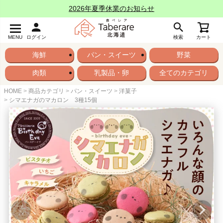
2026年夏季休業のお知らせ
MENU
ログイン
検索
カート
海鮮
パン・スイーツ
野菜
肉類
乳製品・卵
全てのカテゴリ
HOME
商品カテゴリ
パン・スイーツ
洋菓子
シマエナガのマカロン 3種15個