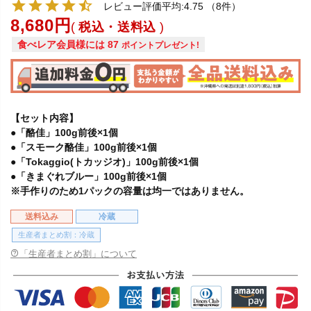
レビュー評価平均:4.75
（8件）
8,680
税込・送料込
食べレア会員様には
87
ポイントプレゼント!
【セット内容】
●「酪佳」100g前後×1個
●「スモーク酪佳」100g前後×1個
●「Tokaggio(トカッジオ)」100g前後×1個
●「きまぐれブルー」100g前後×1個
※手作りのため1パックの容量は均一ではありません。
送料込み
冷蔵
生産者まとめ割：冷蔵
「生産者まとめ割」について