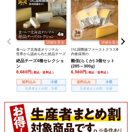
食べレア北海道オリジナル
JAL国際線ファーストクラス機
毎
世界から認められた絶品チーズ
内食採用の
る
セット。
長期熟成ゴーダチーズ
美
絶品チーズ4種セレクショ
酪佳(らくか) 3個セット
ス
て
ン
(285～300g)
セッ
8,680
6,580
7,
税込・送料込
税込・送料込
送料込み
冷蔵
送料込み
冷蔵
生産者まとめ割：冷蔵
生産者まとめ割：冷蔵