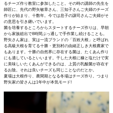
るチーズ作り教室に参加したこと。その時の講師の先生を
師匠に、先代の野矢敏章さん、三知子さんご夫婦のチーズ
作りが始まり、十数年。今では息子の譲司さんご夫婦がそ
の意思を引き継いでいます。
菌を培養するところからスタートするチーズ作りは、早朝
から家族総出で8時間ぶっ通しで手作業し続けることも。
野矢さん家は、実は一流ブランドの「百姓大根」と呼ばれ
る高級大根を育てる十勝・更別村の由緒正しき大根農家で
もあります。十勝の自然界に存在する菌は、たくあん作り
にも適しているといいます。干した大根に糠と塩だけで実
に美味しいたくあんができるのは、上質の乳酸菌が存在す
るお陰。それは良いチーズも同じことなのだとか。
夏場は大根作り、農閑期となる冬場はチーズ作り。つまり
野矢家の皆さんは1年中が本気モード!