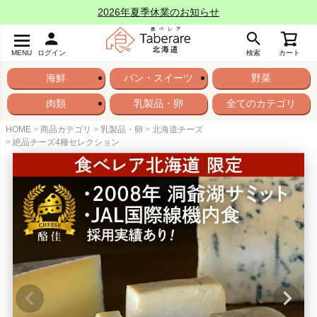
2026年夏季休業のお知らせ
MENU
ログイン
検索
カート
海鮮
パン・スイーツ
野菜
肉類
乳製品・卵
全てのカテゴリ
HOME
商品カテゴリ
乳製品・卵
北海道チーズ
絶品チーズ4種セレクション