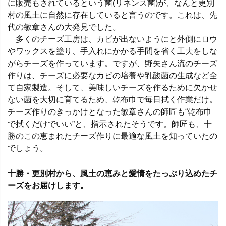
に販売もされているという菌(リネンス菌)が、なんと更別
村の風土に自然に存在していると言うのです。これは、先
代の敏章さんの大発見でした。
多くのチーズ工房は、カビが出ないようにと外側にロウ
やワックスを塗り、手入れにかかる手間を省く工夫をしな
がらチーズを作っています。ですが、野矢さん流のチーズ
作りは、チーズに必要なカビの培養や乳酸菌の生成など全
て自家製造。そして、美味しいチーズを作るために欠かせ
ない菌を大切に育てるため、乾布巾で毎日拭く作業だけ。
チーズ作りのきっかけとなった敏章さんの師匠も“乾布巾
で拭くだけでいい”と、指示されたそうです。師匠も、十
勝のこの恵まれたチーズ作りに最適な風土を知っていたの
でしょう。
十勝・更別村から、風土の恵みと愛情をたっぷり込めたチ
ーズをお届けします。