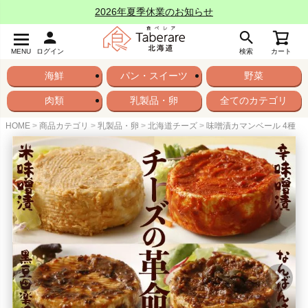
2026年夏季休業のお知らせ
MENU
ログイン
検索
カート
海鮮
パン・スイーツ
野菜
肉類
乳製品・卵
全てのカテゴリ
HOME
商品カテゴリ
乳製品・卵
北海道チーズ
味噌漬カマンベール 4種