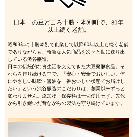
日本一の豆どころ十勝・本別町で、80年
以上続く老舗。
昭和8年に十勝本別で創業して以降80年以上も続く老舗
でありながらも、斬新な人気商品を次々と世に送り出
している渋谷醸造。
日本の伝統的な食生活を支えてきた大豆発酵食品。そ
れらを作り続ける中で、「安心・安全でおいしい、体
にやさしい味噌・醤油を一番おいしい状態でお届けし
たい」という渋谷醸造のこだわりは、創業以来ずっと
変わりません。添加物・保存料は一切使用せず、先代
から引き継いだ昔ながらの製法を守り続けています。