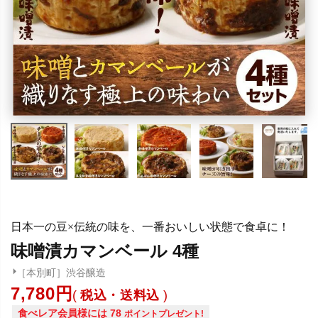
日本一の豆×伝統の味を、一番おいしい状態で食卓に！
味噌漬カマンベール 4種
［本別町］渋谷醸造
7,780
税込・送料込
食べレア会員様には
78
ポイントプレゼント!