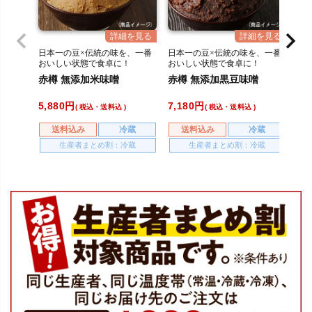
日本一の豆×伝統の味を、一番
日本一の豆×伝統の味を、一番
日
おいしい状態で食卓に！
おいしい状態で食卓に！
お
赤樽 無添加米味噌
赤樽 無添加黒豆味噌
な
ト
5,880
7,180
2,
税込・送料込
税込・送料込
送料込み
冷蔵
送料込み
冷蔵
生産者まとめ割：冷蔵
生産者まとめ割：冷蔵