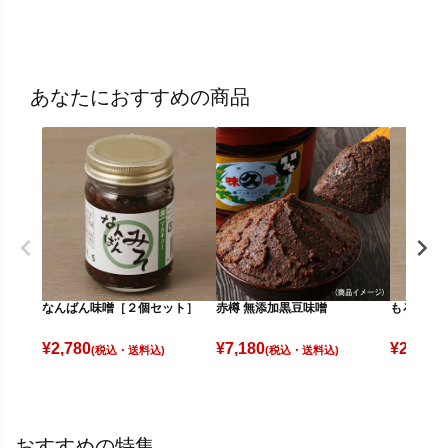
あなたにおすすめの商品
なんばん味噌［２個セット］
赤樽 無添加黒豆味噌
もろみ［
¥
2,780
¥
7,180
¥
2,780
(税込)
(税込)
(
おすすめの特集