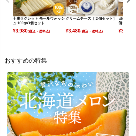
十勝ラクレット モールウォッシ
クリームチーズ［２個セット］
田楽みそ
ュ 100g×3個セット
個セット
¥
3,980
¥
3,480
¥
3,780
(税込)
(税込)
(
おすすめの特集