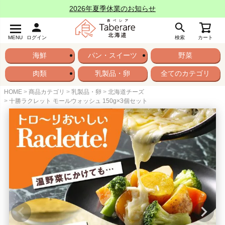
2026年夏季休業のお知らせ
MENU
ログイン
検索
カート
海鮮
パン・スイーツ
野菜
肉類
乳製品・卵
全てのカテゴリ
HOME
商品カテゴリ
乳製品・卵
北海道チーズ
十勝ラクレット モールウォッシュ 150g×3個セット