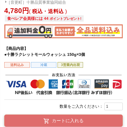
［音更町］十勝品質事業協同組合
4,780
税込・送料込
食べレア会員様には
44
ポイントプレゼント!
【商品内容】
●十勝ラクレットモールウォッシュ 150g×3個
送料込み
冷蔵
3営業内出荷
カートに入れる