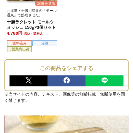
北海道・十勝川温泉の「モール
温泉」で熟成させた、
深いコクとまろやかさが特徴の
十勝ラクレット モールウ
チーズです！
ォッシュ 150g×3個セット
4,780
税込・送料込
送料込み
冷蔵
3営業内出荷
この商品をシェアする
※当サイトの内容、テキスト、画像等の無断転載・無断使用を固
く禁じます。