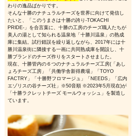
わりの逸品ばかりです。
そんな十勝のナチュラルチーズを世界に向けて発信し
たいと、「このうまさは十勝の誇り-TOKACHI
PRIDE-」を合言葉に、十勝の工房のチーズ職人たちが
美人の湯として知られる温泉地「十勝川温泉」の熟成
庫に集結。試行錯誤を繰り返しながら、2017年には十
勝川温泉街に隣接する一画に共同熟成庫を開設し、十
勝ブランドのチーズ作りをスタートさせました。
現在、十勝管内の６つのナチュラルチーズ工房(「あし
ょろチーズ工房」「共働学舎新得農場」「TOYO
FACTRY」「十勝野フロマージュ」「NEEDS」「広内
エゾリスの谷チーズ社」※50音順 ※2023年5月現在)が
「十勝ラクレットチーズ モールウォッシュ」を製造し
ています。