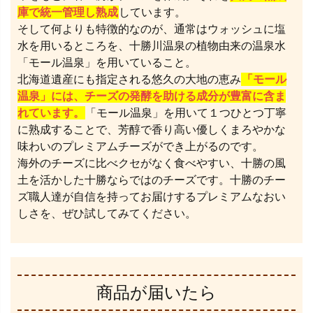
庫で統一管理し熟成
しています。
そして何よりも特徴的なのが、通常はウォッシュに塩
水を用いるところを、十勝川温泉の植物由来の温泉水
「モール温泉」を用いていること。
北海道遺産にも指定される悠久の大地の恵み
「モール
温泉」には、チーズの発酵を助ける成分が豊富に含ま
れています。
「モール温泉」を用いて１つひとつ丁寧
に熟成することで、芳醇で香り高い優しくまろやかな
味わいのプレミアムチーズができ上がるのです。
海外のチーズに比べクセがなく食べやすい、十勝の風
土を活かした十勝ならではのチーズです。十勝のチー
ズ職人達が自信を持ってお届けするプレミアムなおい
しさを、ぜひ試してみてください。
商品が届いたら