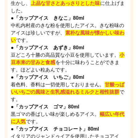
生かし、
上品な甘さとあっさりとした味
に仕上げま
した。
●「カップアイス きなこ」80ml
中札内村産のきな粉を使用したアイス。きな粉味の
アイスは珍しいですが、
素朴な風味が懐かしい味わ
い
です。
●「カップアイス あずき」80ml
豆どころ十勝の高品質な小豆を使用しています。
小
豆本来の甘みと食感
を十分に味わうことができま
す。ほどよい粒あんです。
●「カップアイス いちご」80ml
着色料、香料は一切使用しておりません。
甘酸っぱ
いいちごの風味と生乳感溢れるミルクと相性抜群
で
す。
●「カップアイス ゴマ」80ml
黒ゴマの香ばしい味が楽しめるアイス。
幅広い年代
に人気
です。
●「カップアイス チョコレート」80ml
イタリアのジャンドゥイアを使用したチョコアイ