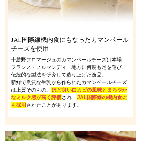
JAL国際線機内食にもなったカマンベール
チーズを使用
十勝野フロマージュのカマンベールチーズは本場、
フランス・ノルマンディー地方に何度も足を運び、
伝統的な製法を研究して造り上げた逸品。
新鮮で良質な生乳から作られたカマンベールチーズ
は上質そのもの。
ほど良い白カビの風味とまろやか
なミルク感が高く評価
され、
JAL国際線の機内食に
も採用
されたことがあります。