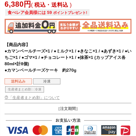
6,380
税込・送料込
食べレア会員様には
59
ポイントプレゼント!
【商品内容】
●カマンベールチーズ×1 / ●ミルク×1 / ●きなこ×1 / ●あずき×1 / ●い
ちご×1 / ●ゴマ×1 / ●チョコレート×1 / ●抹茶×1 (カップアイス各
80ml×計8個)
●カマンベールチーズケーキ 約270g
送料込み
冷凍
生産者まとめ割：冷凍
「生産者まとめ割」について
［注文期間］