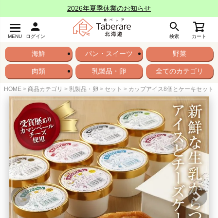
2026年夏季休業のお知らせ
MENU
ログイン
検索
カート
海鮮
パン・スイーツ
野菜
肉類
乳製品・卵
全てのカテゴリ
HOME
商品カテゴリ
乳製品・卵
セット
カップアイス8個とケーキセット