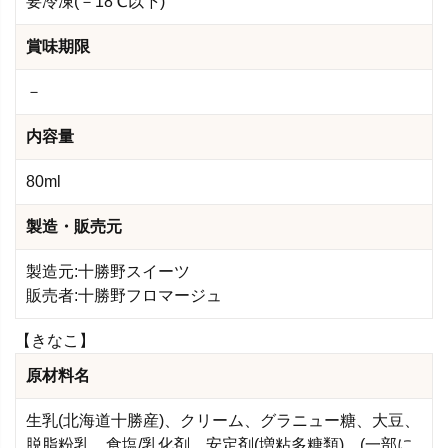
要冷凍(－18℃以下)
賞味期限
－
内容量
80ml
製造・販売元
製造元:十勝野スイーツ
販売者:十勝野フロマージュ
【きなこ】
原材料名
生乳(北海道十勝産)、クリーム、グラニュー糖、大豆、
脱脂粉乳、食塩/乳化剤、安定剤(増粘多糖類)、(一部に