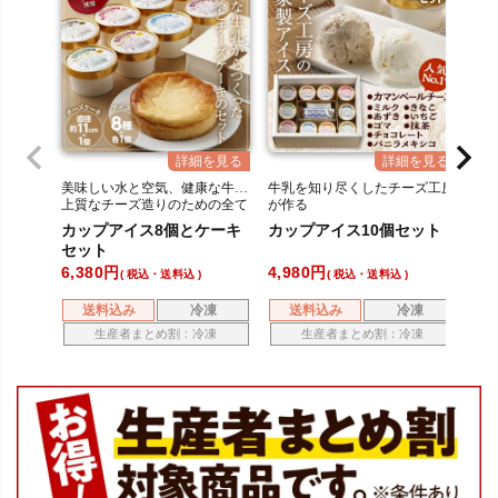
美味しい水と空気、健康な牛…
牛乳を知り尽くしたチーズ工房
美
上質なチーズ造りのための全て
が作る
上
が揃う環境が、美味しさの秘
中札内村の牛乳を使った自家製
が
カップアイス8個とケーキ
カップアイス10個セット
カ
密。
アイス
密
セット
6,380
4,980
3,
税込・送料込
税込・送料込
送料込み
冷凍
送料込み
冷凍
生産者まとめ割：冷凍
生産者まとめ割：冷凍