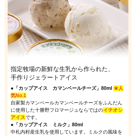
指定牧場の新鮮な生乳から作られた、
手作りジェラートアイス
●「カップアイス カマンベールチーズ」80ml
★人
気No.1
自家製カマンベールカマンベールチーズをふんだん
に使用した十勝野フロマージュならではの
イチオシ
アイス
です。
●「カップアイス ミルク」80ml
中札内村産生乳を使用しています。ミルクの風味を