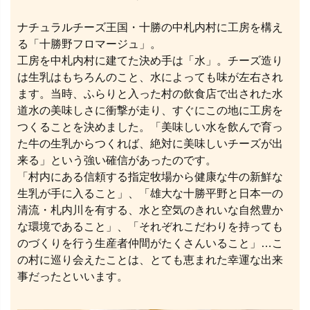
ナチュラルチーズ王国・十勝の中札内村に工房を構え
る「十勝野フロマージュ」。
工房を中札内村に建てた決め手は「水」。チーズ造り
は生乳はもちろんのこと、水によっても味が左右され
ます。当時、ふらりと入った村の飲食店で出された水
道水の美味しさに衝撃が走り、すぐにこの地に工房を
つくることを決めました。「美味しい水を飲んで育っ
た牛の生乳からつくれば、絶対に美味しいチーズが出
来る」という強い確信があったのです。
「村内にある信頼する指定牧場から健康な牛の新鮮な
生乳が手に入ること」、「雄大な十勝平野と日本一の
清流・札内川を有する、水と空気のきれいな自然豊か
な環境であること」、「それぞれこだわりを持っても
のづくりを行う生産者仲間がたくさんいること」…こ
の村に巡り会えたことは、とても恵まれた幸運な出来
事だったといいます。