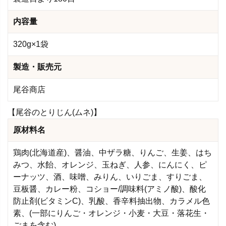
内容量
320g×1袋
製造・販売元
尾谷商店
【尾谷のとりじん(ムネ)】
原材料名
鶏肉(北海道産)、醤油、中ザラ糖、りんご、生姜、はち
みつ、水飴、オレンジ、玉ねぎ、人参、にんにく、ピ
ーナッツ、酒、味噌、みりん、いりごま、すりごま、
豆板醤、カレー粉、コショー/調味料(アミノ酸)、酸化
防止剤(ビタミンC)、乳酸、香辛料抽出物、カラメル色
素、(一部にりんご・オレンジ・小麦・大豆・落花生・
ごまを含む)