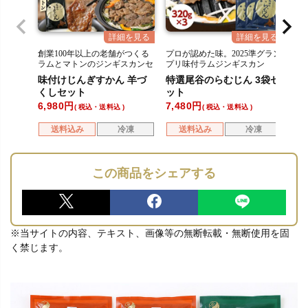
創業100年以上の老舗がつくる
プロが認めた味。2025準グラン
ラムとマトンのジンギスカンセ
プリ味付ラムジンギスカン
ット
味付けじんぎすかん 羊づ
特選尾谷のらむじん 3袋セ
くしセット
ット
6,980
7,480
税込・送料込
税込・送料込
送料込み
冷凍
送料込み
冷凍
この商品をシェアする
※当サイトの内容、テキスト、画像等の無断転載・無断使用を固
く禁じます。