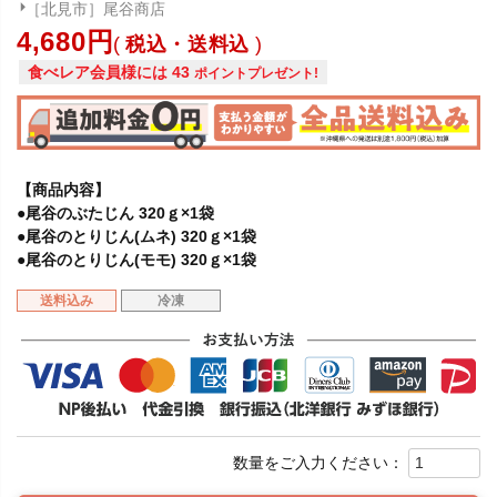
［北見市］尾谷商店
4,680
税込・送料込
食べレア会員様には
43
ポイントプレゼント!
【商品内容】
●尾谷のぶたじん 320ｇ×1袋
●尾谷のとりじん(ムネ) 320ｇ×1袋
●尾谷のとりじん(モモ) 320ｇ×1袋
送料込み
冷凍