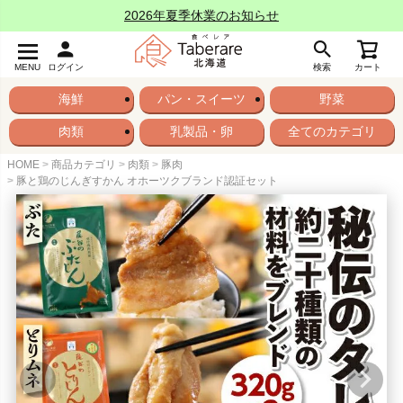
2026年夏季休業のお知らせ
MENU
ログイン
検索
カート
海鮮
パン・スイーツ
野菜
肉類
乳製品・卵
全てのカテゴリ
HOME
商品カテゴリ
肉類
豚肉
豚と鶏のじんぎすかん オホーツクブランド認証セット