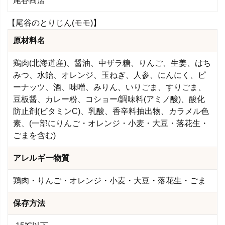
尾谷商店
【尾谷のとりじん(モモ)】
原材料名
鶏肉(北海道産)、醤油、中ザラ糖、りんご、生姜、はち
みつ、水飴、オレンジ、玉ねぎ、人参、にんにく、ピ
ーナッツ、酒、味噌、みりん、いりごま、すりごま、
豆板醤、カレー粉、コショー/調味料(アミノ酸)、酸化
防止剤(ビタミンC)、乳酸、香辛料抽出物、カラメル色
素、(一部にりんご・オレンジ・小麦・大豆・落花生・
ごまを含む)
アレルギー物質
鶏肉・りんご・オレンジ・小麦・大豆・落花生・ごま
保存方法