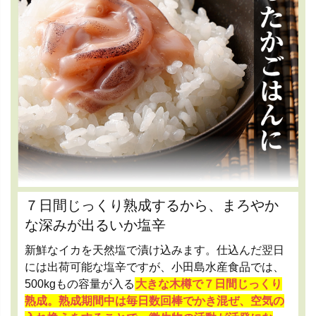
７日間じっくり熟成するから、まろやか
な深みが出るいか塩辛
新鮮なイカを天然塩で漬け込みます。仕込んだ翌日
には出荷可能な塩辛ですが、小田島水産食品では、
500kgもの容量が入る
大きな木樽で７日間じっくり
熟成。熟成期間中は毎日数回棒でかき混ぜ、空気の