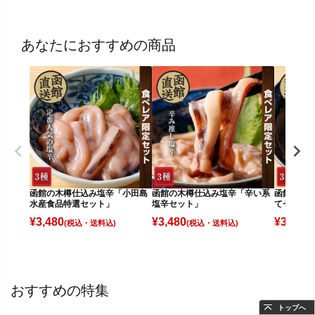
あなたにおすすめの商品
函館の木樽仕込み塩辛「小田島
函館の木樽仕込み塩辛「辛い系
函館の木
水産食品特選セット」
塩辛セット」
てセット
¥
3,480
¥
3,480
¥
3,480
(税込)
(税込)
(
おすすめの特集
トップへ