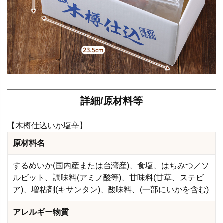
詳細/原材料等
【木樽仕込いか塩辛】
原材料名
するめいか(国内産または台湾産)、食塩、はちみつ／ソ
ルビット、調味料(アミノ酸等)、甘味料(甘草、ステビ
ア)、増粘剤(キサンタン)、酸味料、(一部にいかを含む)
アレルギー物質