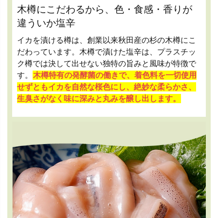
木樽にこだわるから、色・食感・香りが
違ういか塩辛
イカを漬ける樽は、創業以来秋田産の杉の木樽にこ
だわっています。木樽で漬けた塩辛は、プラスチッ
ク樽では決して出せない独特の旨みと風味が特徴で
す。
木樽特有の発酵菌の働きで、着色料を一切使用
せずともイカを自然な桜色にし、絶妙な柔らかさ、
生臭さがなく味に深みと丸みを醸し出します。