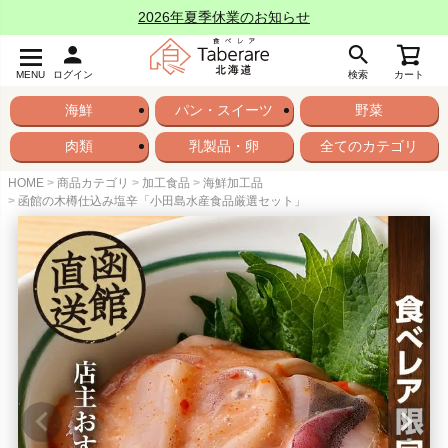
2026年夏季休業のお知らせ
MENU
ログイン
検索
カート
海鮮
パン・スイーツ
野菜
肉類
乳製品・卵
全てのカテゴリ
HOME
商品カテゴリ
加工食品
海鮮加工品
函館の木樽仕込み塩辛「小田島水産食品厳選セット」