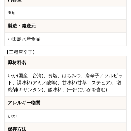
90g
製造・発送元
小田島水産食品
【三種唐辛子】
原材料名
いか(国産、台湾)、食塩、はちみつ、唐辛子／ソルビッ
ト、調味料(アミノ酸等)、甘味料(甘草、ステビア)、増
粘剤(キサンタン)、酸味料、(一部にいかを含む)
アレルギー物質
いか
保存方法