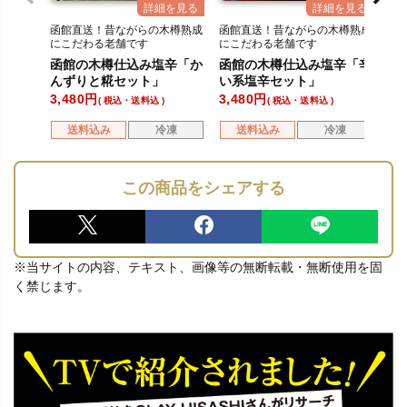
函館直送！昔ながらの木樽熟成
函館直送！昔ながらの木樽熟成
函
にこだわる老舗です
にこだわる老舗です
に
函館の木樽仕込み塩辛「か
函館の木樽仕込み塩辛「辛
函
んずりと糀セット」
い系塩辛セット」
の
3,480
3,480
3,
税込・送料込
税込・送料込
送料込み
冷凍
送料込み
冷凍
この商品をシェアする
※当サイトの内容、テキスト、画像等の無断転載・無断使用を固
く禁じます。