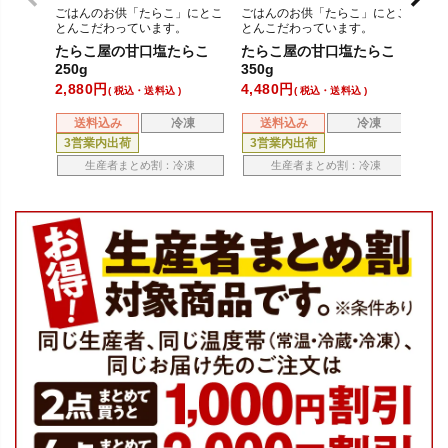
ごはんのお供「たらこ」にとこ
ごはんのお供「たらこ」にとこ
ご
とんこだわっています。
とんこだわっています。
と
たらこ屋の甘口塩たらこ
たらこ屋の甘口塩たらこ
た
250g
350g
25
2,880
4,480
2,
税込・送料込
税込・送料込
送料込み
冷凍
送料込み
冷凍
3営業内出荷
3営業内出荷
3
生産者まとめ割：冷凍
生産者まとめ割：冷凍