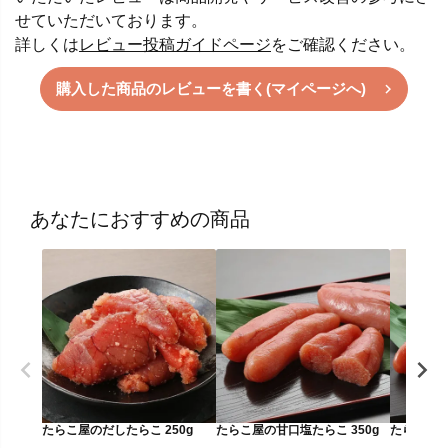
せていただいております。
詳しくは
レビュー投稿ガイドページ
をご確認ください。
購入した商品のレビューを書く(マイページへ)
あなたにおすすめの商品
たらこ屋のだしたらこ 250g
たらこ屋の甘口塩たらこ 350g
たらこ屋の