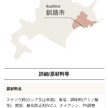
詳細/原材料等
原材料名
スケソウ鱈(ロシア又は米国)、食塩、調味料(アミノ酸
等)、鰹節、酸化防止剤(V.C.)、ナイアシン、Ph調整