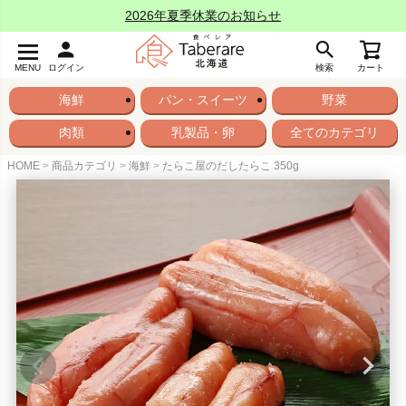
2026年夏季休業のお知らせ
MENU
ログイン
検索
カート
海鮮
パン・スイーツ
野菜
肉類
乳製品・卵
全てのカテゴリ
HOME
商品カテゴリ
海鮮
たらこ屋のだしたらこ 350g