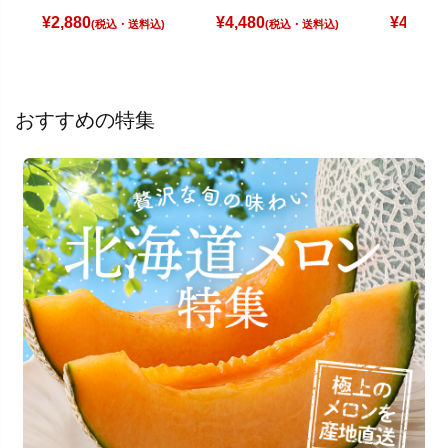
¥
2,880
¥
4,480
¥
4,980
(税込)
(税込)
(
おすすめの特集