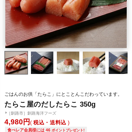
ごはんのお供「たらこ」にとことんこだわっています。
たらこ屋のだしたらこ 350g
［釧路市］釧路海洋フーズ
4,980
税込・送料込
食べレア会員様には
46
ポイントプレゼント!