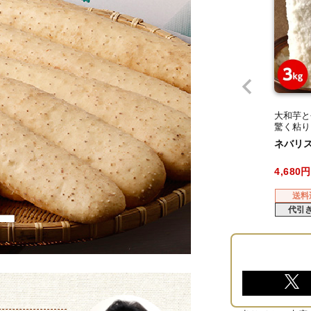
大和芋と
驚く粘り
くらモチ
ネバリスタ
い。
4,680
送料
代引