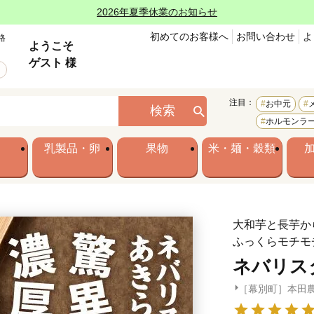
2026年夏季休業のお知らせ
初めてのお客様へ
お問い合わせ
よ
格
ようこそ
ゲスト 様
注目：
お中元
検索
ホルモンラ
乳製品・卵
果物
米・麺・穀類
大和芋と長芋か
ふっくらモチモ
ネバリスター
［幕別町］本田