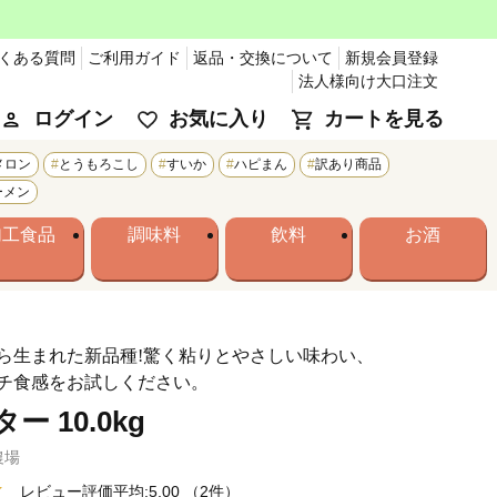
くある質問
ご利用ガイド
返品・交換について
新規会員登録
法人様向け大口注文
ログイン
お気に入り
カートを見る
メロン
とうもろこし
すいか
ハピまん
訳あり商品
ーメン
加工食品
調味料
飲料
お酒
ら生まれた新品種!驚く粘りとやさしい味わい、
チ食感をお試しください。
 10.0kg
農場
レビュー評価平均:5.00
（2件）