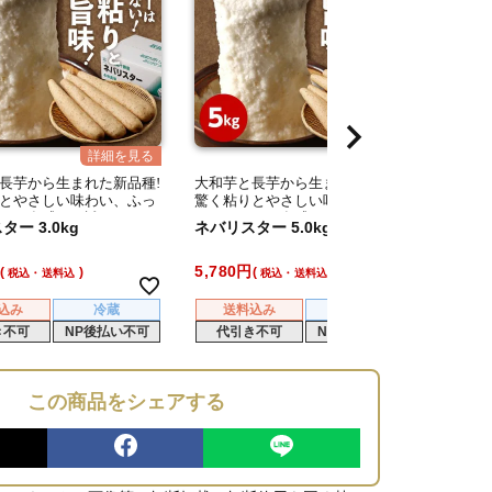
長芋から生まれた新品種!
大和芋と長芋から生まれた新品種!
とやさしい味わい、ふっ
驚く粘りとやさしい味わい、ふっ
モチ食感をお試しくださ
くらモチモチ食感をお試しくださ
ー 3.0kg
ネバリスター 5.0kg
い。
5,780
税込・送料込
税込・送料込
込み
冷蔵
送料込み
冷蔵
き不可
NP後払い不可
代引き不可
NP後払い不可
この商品をシェアする