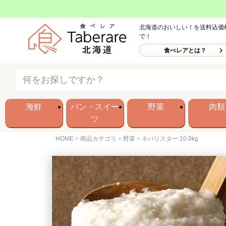
北海道のおいしい！を送料込価
で！
食べレアとは？
海鮮
パン・スイー
野菜
肉類
ツ
HOME
商品カテゴリ
野菜
ネバリスター 10.0kg