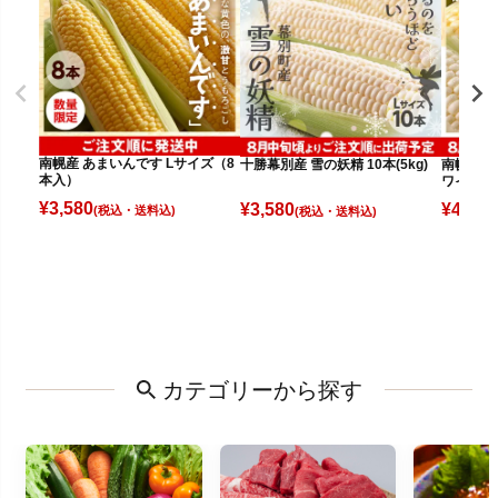
南幌産 あまいんです Lサイズ（8
十勝幕別産 雪の妖精 10本(5kg)
南幌産 
本入）
ワイト（
¥
3,580
¥
3,580
¥
4,080
(税込)
(税込)
カテゴリーから探す