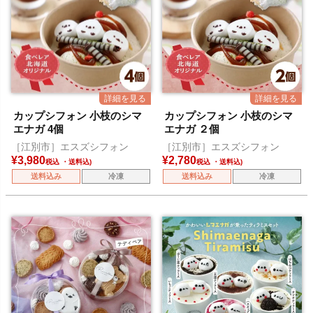
カップシフォン 小枝のシマ
カップシフォン 小枝のシマ
エナガ 4個
エナガ ２個
［江別市］エスズシフォン
［江別市］エスズシフォン
¥
3,980
¥
2,780
税込
税込
送料込み
冷凍
送料込み
冷凍