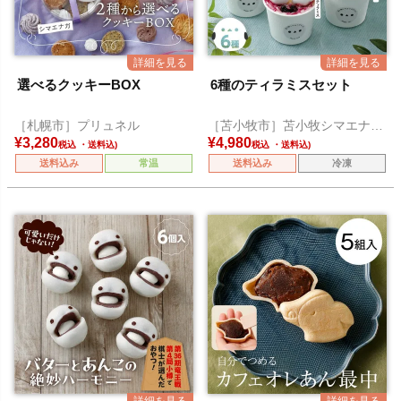
選べるクッキーBOX
6種のティラミスセット
［札幌市］プリュネル
［苫小牧市］苫小牧シマエナガ
ちゃん
¥
3,280
¥
4,980
税込
税込
送料込み
常温
送料込み
冷凍