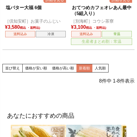
塩バター大福 6個
おてつめカフェオレあん最中
（5組入り）
［倶知安町］お菓子のふじい
［別海町］コウシ茶寮
¥
3,580
¥
3,100
税込
税込
送料込み
冷凍
送料込み
常温
生産者まとめ割：常温
並び替え
価格が安い順
価格が高い順
新着順
人気順
8
件中
1
-
8
件表示
あなたにおすすめの商品