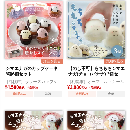
シマエナガのカップケーキ
【のし不可】もちもちシマエ
3種6個セット
ナガ(チョコバナナ) 3個セッ
ト
［札幌市］サリーズカップケー
［札幌市］オーブ・ル・クール
キ
¥
4,580
¥
2,980
税込
税込
送料込み
冷凍
送料込み
冷凍