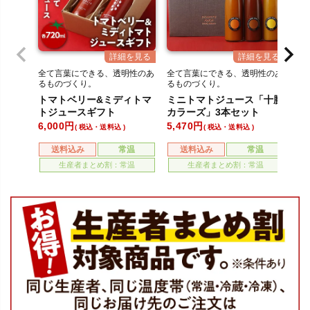
全て言葉にできる、透明性のあ
全て言葉にできる、透明性のあ
全
るものづくり。
るものづくり。
る
トマトベリー&ミディトマ
ミニトマトジュース「十勝
ト
トジュースギフト
カラーズ」3本セット
6,000
5,470
4,
税込・送料込
税込・送料込
送料込み
常温
送料込み
常温
生産者まとめ割：常温
生産者まとめ割：常温