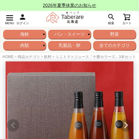
2026年夏季休業のお知らせ
MENU
ログイン
検索
カート
海鮮
パン・スイーツ
野菜
肉類
乳製品・卵
全てのカテゴリ
HOME
商品カテゴリ
飲料
ミニトマトジュース「十勝カラーズ」3本セット