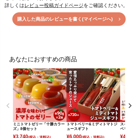
詳しくは
レビュー投稿ガイドページ
をご確認ください。
購入した商品のレビューを書く(マイページへ)
あなたにおすすめの商品
ミニトマトゼリー「十勝カラー
トマトベリー&ミディトマトジ
スイート
ズ」8個セット
ュースギフト
ベリーゼ
¥
3,740
¥
6,000
¥
4,830
(税込)
(税込)
(