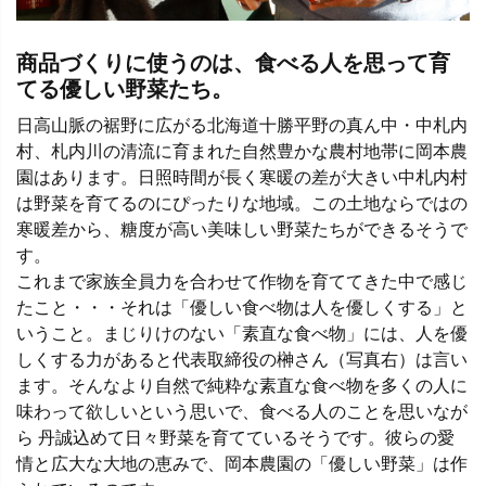
商品づくりに使うのは、食べる人を思って育
てる優しい野菜たち。
日高山脈の裾野に広がる北海道十勝平野の真ん中・中札内
村、札内川の清流に育まれた自然豊かな農村地帯に岡本農
園はあります。日照時間が長く寒暖の差が大きい中札内村
は野菜を育てるのにぴったりな地域。この土地ならではの
寒暖差から、糖度が高い美味しい野菜たちができるそうで
す。
これまで家族全員力を合わせて作物を育ててきた中で感じ
たこと・・・それは「優しい食べ物は人を優しくする」と
いうこと。まじりけのない「素直な食べ物」には、人を優
しくする力があると代表取締役の榊さん（写真右）は言い
ます。そんなより自然で純粋な素直な食べ物を多くの人に
味わって欲しいという思いで、食べる人のことを思いなが
ら 丹誠込めて日々野菜を育てているそうです。彼らの愛
情と広大な大地の恵みで、岡本農園の「優しい野菜」は作