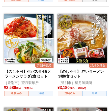
【のし不可】生パスタ4食と
【のし不可】 赤いラーメン
ラーメンサラダ2食セット
3種6食セット
［登別市］望月製麺所
［登別市］望月製麺所
¥
2,580
¥
3,180
税込
税込
送料込み
冷蔵
送料込み
冷蔵