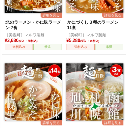
北のラーメン・かに味ラーメ
かにづくし３種のラーメン
ン 7食
11食
［美幌町］マルワ製麺
［美幌町］マルワ製麺
¥
3,680
¥
5,280
税込
税込
送料込み
常温
送料込み
常温