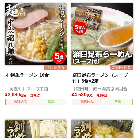
札幌生ラーメン 10食
羅臼昆布ラーメン（スープ
付）5食×2箱
［美幌町］マルワ製麺
［羅臼町］羅臼漁業協同組合直
営店 海鮮工房
¥
3,980
¥
4,580
税込
税込
送料込み
常温
送料込み
常温