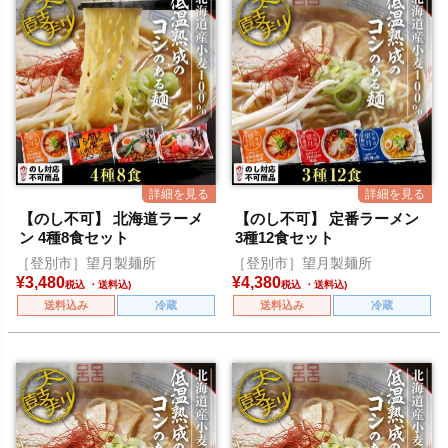
【のし不可】 北海道ラーメ
【のし不可】 定番ラーメン
ン 4種8食セット
3種12食セット
［登別市］望月製麺所
［登別市］望月製麺所
¥
3,480
¥
4,380
税込
税込
送料込み
冷蔵
送料込み
冷蔵