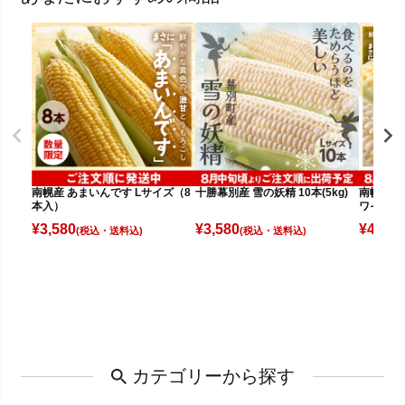
南幌産 あまいんです Lサイズ（8
十勝幕別産 雪の妖精 10本(5kg)
南幌産 
本入）
ワイト（
¥
3,580
¥
3,580
¥
4,080
(税込)
(税込)
カテゴリーから探す