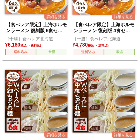
【食べレア限定】上海ホルモ
【食べレア限定】上海ホルモ
ンラーメン 復刻版 6食セッ
ンラーメン 復刻版 4食セッ
ト
ト
［十勝］食べレア北海道
［十勝］食べレア北海道
¥
6,180
¥
4,780
税込
税込
送料込み
常温
送料込み
常温