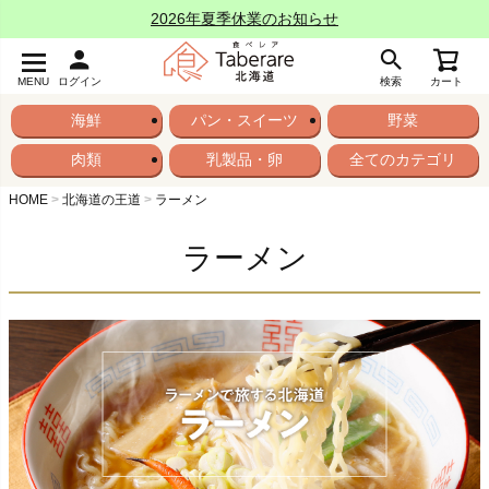
2026年夏季休業のお知らせ
MENU
ログイン
検索
カート
海鮮
パン・スイーツ
野菜
肉類
乳製品・卵
全てのカテゴリ
HOME
北海道の王道
ラーメン
ラーメン