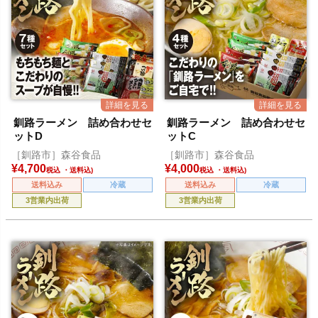
釧路ラーメン 詰め合わせセ
釧路ラーメン 詰め合わせセ
ットD
ットC
［釧路市］森谷食品
［釧路市］森谷食品
¥
4,700
¥
4,000
税込
税込
送料込み
冷蔵
送料込み
冷蔵
3営業内出荷
3営業内出荷