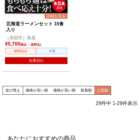
北海道ラーメンセット 15食
入り
［美唄市］角屋
¥
5,700
税込
送料込み
冷蔵
在庫切れ
並び替え
価格が安い順
価格が高い順
新着順
人気順
29
件中
1
-
29
件表示
あなたにおすすめの商品