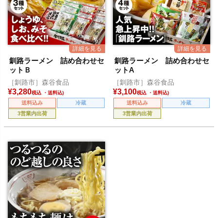
釧路ラーメン 詰め合わせセ
釧路ラーメン 詰め合わせセ
ットＢ
ットA
［釧路市］森谷食品
［釧路市］森谷食品
¥
3,280
¥
3,100
税込
税込
送料込み
冷蔵
送料込み
冷蔵
3営業内出荷
3営業内出荷