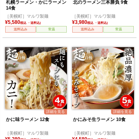
札幌ラーメン・かにラーメン
北のラーメン三本勝負 9食
14食
［美幌町］マルワ製麺
［美幌町］マルワ製麺
¥
5,580
¥
3,980
税込
税込
送料込み
常温
送料込み
常温
かに味ラーメン 12食
かにみそ生ラーメン 10食
［美幌町］マルワ製麺
［美幌町］マルワ製麺