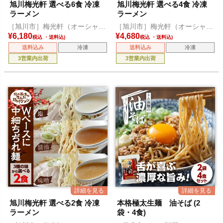
旭川梅光軒 選べる6食 冷凍
旭川梅光軒 選べる4食 冷凍
ラーメン
ラーメン
［旭川市］梅光軒（オーシャ
［旭川市］梅光軒（オーシャ
ン）
ン）
¥
6,180
¥
4,680
税込
税込
送料込み
冷凍
送料込み
冷凍
3営業内出荷
3営業内出荷
旭川梅光軒 選べる2食 冷凍
本格極太生麺 油そば (2
ラーメン
袋・4食)