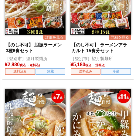
【のし不可】 胆振ラーメン
【のし不可】 ラーメンアラ
3種6食セット
カルト 15食分セット
［登別市］望月製麺所
［登別市］望月製麺所
¥
2,880
¥
5,180
税込
税込
送料込み
冷蔵
送料込み
冷蔵