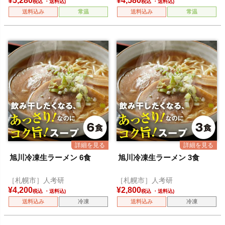
¥
5,280
¥
4,580
税込
税込
送料込み
常温
送料込み
常温
旭川冷凍生ラーメン 6食
旭川冷凍生ラーメン 3食
［札幌市］人考研
［札幌市］人考研
¥
4,200
¥
2,800
税込
税込
送料込み
冷凍
送料込み
冷凍