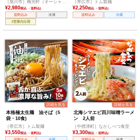
［旭川市］梅光軒（オーシャ
［帯広市］トム製麺
ン）
¥
2,980
¥
2,250
税込
税込
送料込み
冷凍
送料込み
冷蔵
3営業内出荷
本格極太生麺 油そば（5
北海シマエビ四川味噌ラーメ
袋・10食)
ン 2人前
［帯広市］トム製麺
［中標津町］なかしべつ食堂
¥
3,550
¥
3,300
税込
税込
送料込み
冷蔵
送料込み
冷凍