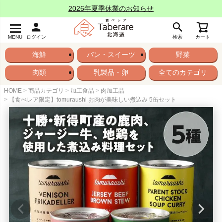
2026年夏季休業のお知らせ
MENU
ログイン
検索
カート
海鮮
パン・スイーツ
野菜
肉類
乳製品・卵
全てのカテゴリ
HOME
商品カテゴリ
加工食品
肉加工品
【食べレア限定】tomuraushi お肉が美味しい煮込み 5缶セット