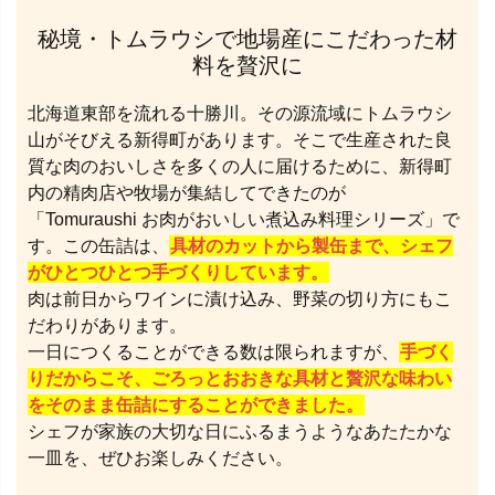
秘境・トムラウシで地場産にこだわった材
料を贅沢に
北海道東部を流れる十勝川。その源流域にトムラウシ
山がそびえる新得町があります。そこで生産された良
質な肉のおいしさを多くの人に届けるために、新得町
内の精肉店や牧場が集結してできたのが
「Tomuraushi お肉がおいしい煮込み料理シリーズ」で
す。この缶詰は、
具材のカットから製缶まで、シェフ
がひとつひとつ手づくりしています。
肉は前日からワインに漬け込み、野菜の切り方にもこ
だわりがあります。
一日につくることができる数は限られますが、
手づく
りだからこそ、ごろっとおおきな具材と贅沢な味わい
をそのまま缶詰にすることができました。
シェフが家族の大切な日にふるまうようなあたたかな
一皿を、ぜひお楽しみください。