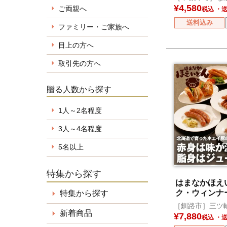
¥
4,580
ご両親へ
税込
送料込み
ファミリー・ご家族へ
目上の方へ
取引先の方へ
贈る人数から探す
1人～2名程度
3人～4名程度
5名以上
特集から探す
はまなかほえ
ク・ウィンナ
特集から探す
［釧路市］三ツ
新着商品
¥
7,880
税込