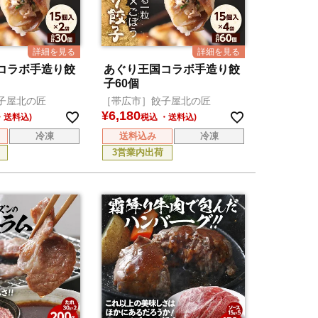
コラボ手造り餃
あぐり王国コラボ手造り餃
子60個
子屋北の匠
［帯広市］餃子屋北の匠
¥
6,180
税込
冷凍
送料込み
冷凍
3営業内出荷