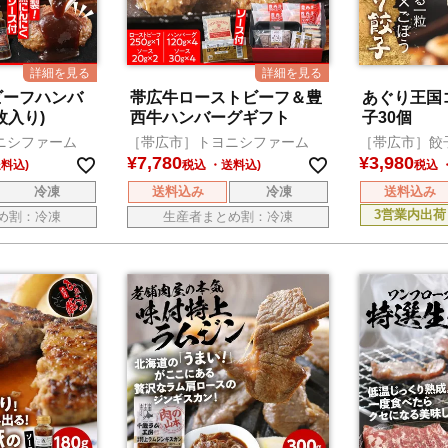
ビーフハンバ
帯広牛ローストビーフ＆豊
あぐり王国
枚入り)
西牛ハンバーグギフト
子30個
ニシファーム
［帯広市］トヨニシファーム
［帯広市］餃
¥
7,780
¥
3,980
税込
税込
冷凍
送料込み
冷凍
送料込み
3営業内出荷
め割：冷凍
生産者まとめ割：冷凍