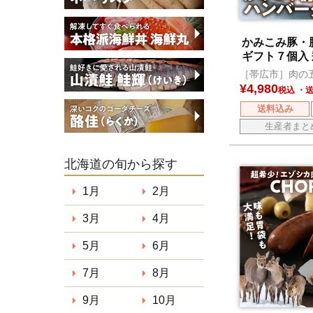
かみこみ豚・
ギフト７個入
き
［帯広市］肉の
¥
4,980
税込
送料込み
生産者まと
北海道の旬から探す
1月
2月
3月
4月
5月
6月
7月
8月
9月
10月