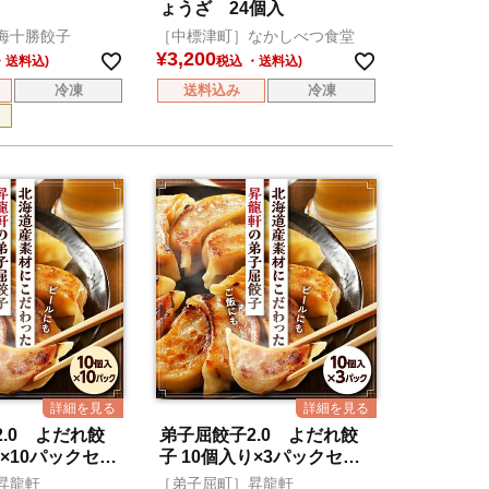
ょうざ 24個入
海十勝餃子
［中標津町］なかしべつ食堂
¥
3,200
税込
冷凍
送料込み
冷凍
.0 よだれ餃
弟子屈餃子2.0 よだれ餃
り×10パックセッ
子 10個入り×3パックセッ
ト
昇龍軒
［弟子屈町］昇龍軒