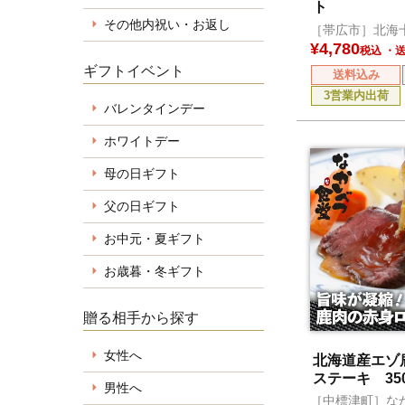
ト
その他内祝い・お返し
［帯広市］北海
¥
4,780
税込
ギフトイベント
送料込み
3営業内出荷
バレンタインデー
ホワイトデー
母の日ギフト
父の日ギフト
お中元・夏ギフト
お歳暮・冬ギフト
贈る相手から探す
女性へ
北海道産エゾ
ステーキ 35
男性へ
［中標津町］な