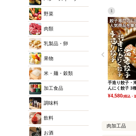
1
野菜
肉類
乳製品・卵
果物
米・麺・穀類
手造り餃子・
加工食品
んにく餃子 3種
¥
4,580
(税込)
調味料
飲料
肉加工品
お酒