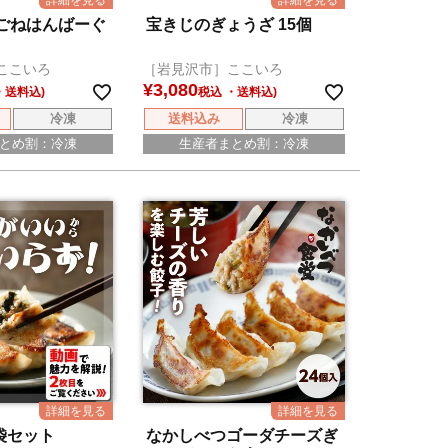
ごねはんばーぐ
宝きじのぎょうざ 15個
ここいろ
［岩見沢市］ここいろ
¥
3,080
税込
冷凍
送料込み
冷凍
とめ割：冷凍
生産者まとめ割：冷凍
袋セット
なかしべつゴーダチーズぎ