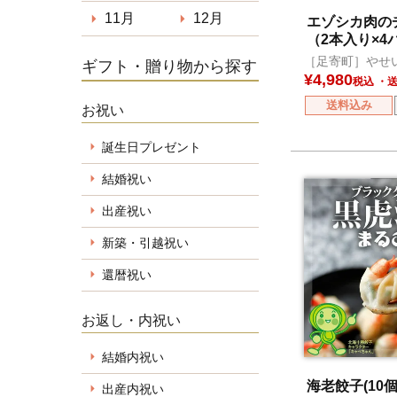
11月
12月
エゾシカ肉の
（2本入り×4
［足寄町］やせ
ギフト・贈り物から探す
¥
4,980
税込
送料込み
お祝い
誕生日プレゼント
結婚祝い
出産祝い
新築・引越祝い
還暦祝い
お返し・内祝い
結婚内祝い
海老餃子(10個
出産内祝い