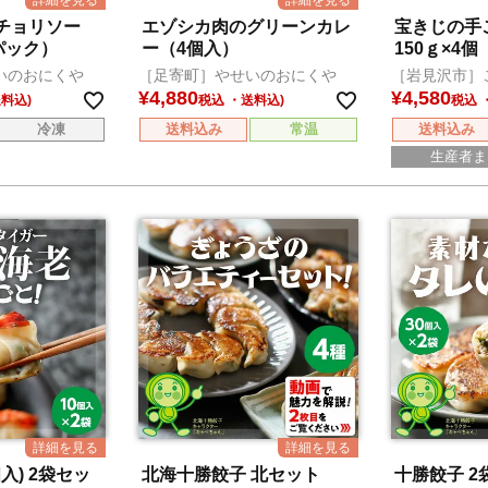
チョリソー
エゾシカ肉のグリーンカレ
宝きじの手
パック）
ー（4個入）
150ｇ×4個
いのおにくや
［足寄町］やせいのおにくや
［岩見沢市］
¥
4,880
¥
4,580
税込
税込
冷凍
送料込み
常温
送料込み
生産者ま
入) 2袋セッ
北海十勝餃子 北セット
十勝餃子 2