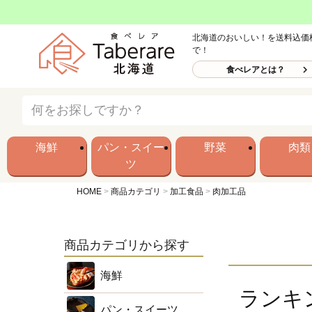
北海道のおいしい！を送料込価
で！
食べレアとは？
海鮮
パン・スイー
野菜
肉類
ツ
HOME
商品カテゴリ
加工食品
肉加工品
商品カテゴリから探す
海鮮
ランキ
パン・スイーツ