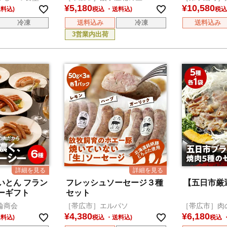
¥
5,180
¥
10,580
税込
税込
冷凍
送料込み
冷凍
送料込み
3営業内出荷
いとん フラン
フレッシュソーセージ３種
【五日市厳
ーギフト
セット
輪商会
［帯広市］エルパソ
［帯広市］肉
¥
4,380
¥
6,180
税込
税込