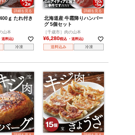
400ｇ たれ付き
北海道産 牛霜降りハンバー
グ 5個セット
の山本
［千歳市］肉の山本
¥
6,280
税込
冷凍
送料込み
冷凍