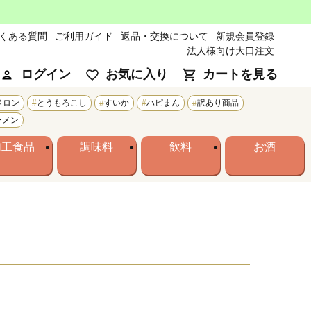
くある質問
ご利用ガイド
返品・交換について
新規会員登録
法人様向け大口注文
ログイン
お気に入り
カートを見る
メロン
とうもろこし
すいか
ハピまん
訳あり商品
ーメン
加工食品
調味料
飲料
お酒