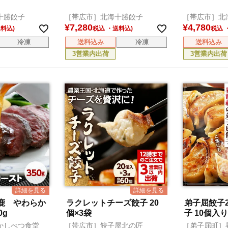
十勝餃子
［帯広市］北海十勝餃子
［帯広市］北
¥
7,280
¥
4,780
税込
税込
冷凍
送料込み
冷凍
送料込み
3営業内出荷
3営業内出荷
鹿 やわらか
ラクレットチーズ餃子 20
弟子屈餃子2
0g
個×3袋
子 10個入
ト
かしべつ食堂
［帯広市］餃子屋北の匠
［弟子屈町］