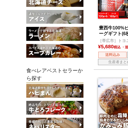
豊西牛100%
ーグギフト(6
［帯広市］トヨ
¥
5,680
税込
送料込み
生産者まと
食べレアベストセラーか
ら探す