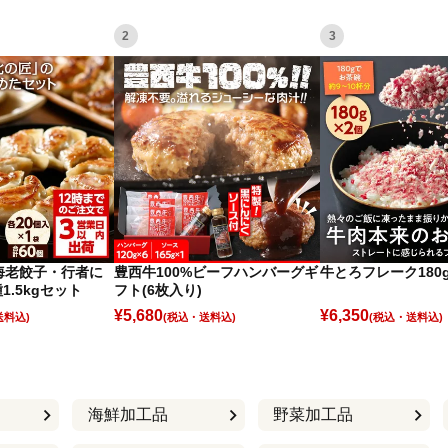
2
3
海老餃子・行者に
豊西牛100%ビーフハンバーグギ
牛とろフレーク180g
1.5kgセット
フト(6枚入り)
¥
5,680
¥
6,350
(税込)
(税込)
海鮮加工品
野菜加工品