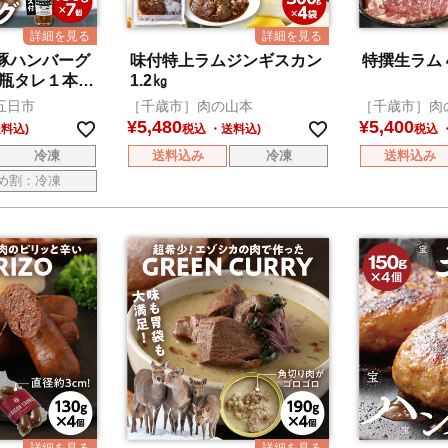
豚ハンバーグ
味付特上ラムジンギスカン
特撰生ラム 
 瓶タレ１本付
1.2㎏
五日市
［千歳市］肉の山本
［千歳市］肉
¥
5,480
¥
5,400
税込
税込
冷凍
送料込み
冷凍
送料込み
め割：冷凍