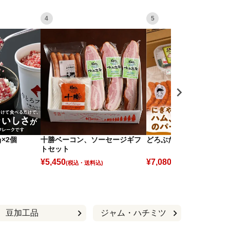
4
5
×2個
十勝ベーコン、ソーセージギフ
どろぶた詰め合わせC
トセット
¥
5,450
¥
7,080
(税込)
(税込)
豆加工品
ジャム・ハチミツ