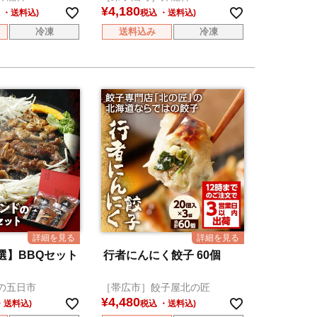
¥
4,180
税込
冷凍
送料込み
冷凍
選】BBQセット
行者にんにく餃子 60個
の五日市
［帯広市］餃子屋北の匠
¥
4,480
税込