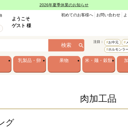
2026年夏季休業のお知らせ
初めてのお客様へ
お問い合わせ
よ
格
ようこそ
ゲスト 様
注目：
お中元
検索
ホルモンラ
乳製品・卵
果物
米・麺・穀類
肉加工品
ング