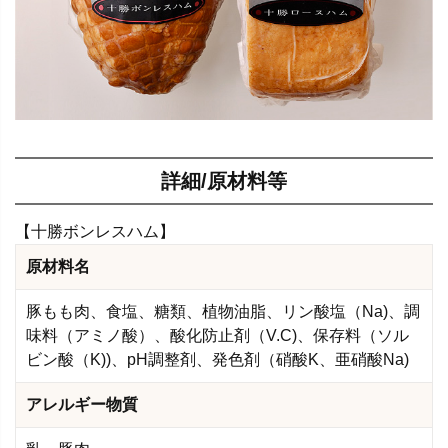
詳細/原材料等
【十勝ボンレスハム】
原材料名
豚もも肉、食塩、糖類、植物油脂、リン酸塩（Na)、調
味料（アミノ酸）、酸化防止剤（V.C)、保存料（ソル
ビン酸（K))、pH調整剤、発色剤（硝酸K、亜硝酸Na)
アレルギー物質