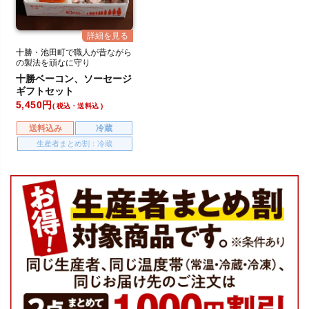
十勝・池田町で職人が昔ながら
の製法を頑なに守り
加工・製造しております。
十勝ベーコン、ソーセージ
ギフトセット
5,450
税込・送料込
送料込み
冷蔵
生産者まとめ割：冷蔵