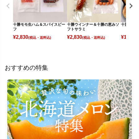
十勝モモ生ハム＆スパイスビー
十勝ウインナー＆十勝の恵みソ
十勝骨付
フ
フトサラミ
¥
2,830
¥
2,830
¥
14,350
(税込)
(税込)
おすすめの特集