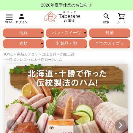
2026年夏季休業のお知らせ
MENU
ログイン
検索
カート
海鮮
パン・スイーツ
野菜
肉類
乳製品・卵
全てのカテゴリ
HOME
商品カテゴリ
加工食品
肉加工品
十勝ボンレスハム＆十勝ロースハム