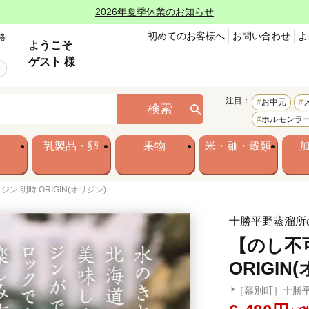
2026年夏季休業のお知らせ
初めてのお客様へ
お問い合わせ
よ
格
ようこそ
ゲスト 様
注目：
お中元
検索
ホルモンラ
乳製品・卵
果物
米・麺・穀類
 明時 ORIGIN(オリジン)
十勝平野蒸溜所
【のし不
ORIGIN
［幕別町］十勝