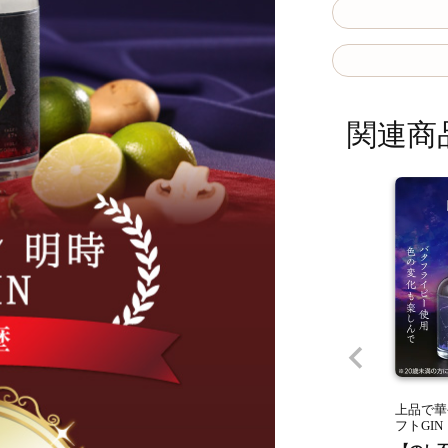
関連商
上品で華
フトGIN