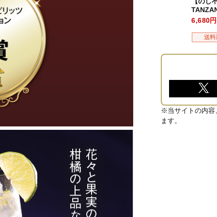
【のし
TANZA
6,680
送料
※当サイトの内容
ます。