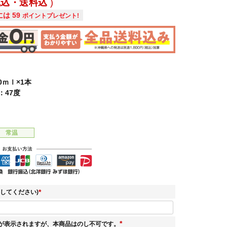
税込・送料込
には
59
ポイントプレゼント!
0ｍｌ×1本
：47度
常温
してください)
(
必
須
が表示されますが、本商品はのし不可です。