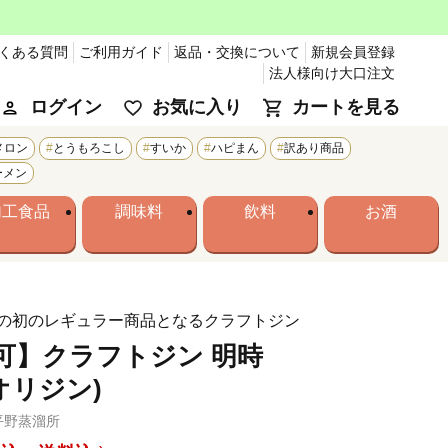
くある質問
ご利用ガイド
返品・交換について
新規会員登録
法人様向け大口注文
ログイン
お気に入り
カートを見る
メロン
とうもろこし
すいか
ハピまん
訳あり商品
ーメン
加工食品
調味料
飲料
お酒
の初のレギュラー商品となるクラフトジン
可】クラフトジン 明時
(オリジン)
平野蒸溜所