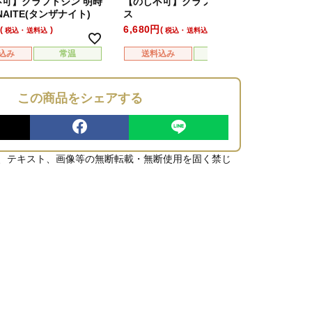
不可】クラフトジン 明時
【のし不可】クラフトジン カシ
NAITE(タンザナイト)
ス
6,680
税込・送料込
税込・送料込
込み
常温
送料込み
常温
この商品をシェアする
、テキスト、画像等の無断転載・無断使用を固く禁じ