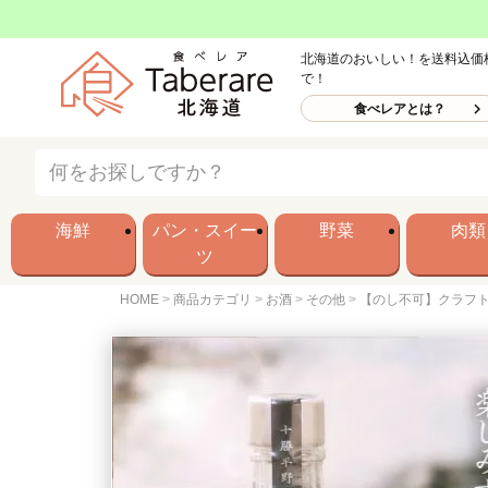
北海道のおいしい！を送料込価
で！
食べレアとは？
海鮮
パン・スイー
野菜
肉類
ツ
HOME
商品カテゴリ
お酒
その他
【のし不可】クラフトジン