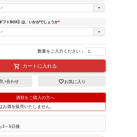
)
(
必
須
)
ギフトBOX】は、いかがでしょうか
(
必
須
)
カートに入れる
問い合わせ
お気に入り
酒類をご購入の方へ
にはお酒を販売いたしません。
3～5日後